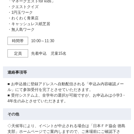
「マネークエストfor kids」
・クエストクイズ
・1円玉ワーク
・わくわく青果店
・キャッシュレス紙芝居
・無人島ワーク
時間帯
10:00～11:30
定員
先着申込 児童15名
連絡事項等
■ お申込後に登録アドレスへ自動配信される「申込み内容確認メー
ル」にて参加受付を完了とさせていただきます。
■ 受付システム上、全学年の選択が可能ですが、お申込みは小学3・
4年生のみとさせていただきます。
その他
◇天候等により、イベントが中止される場合は「日本ＦＰ協会 徳島
支部」ホームページでご案内しますので、ご来場前にご確認下さ