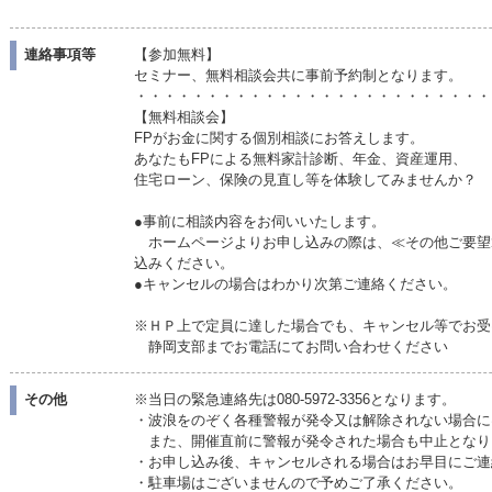
連絡事項等
【参加無料】
セミナー、無料相談会共に事前予約制となります。
・・・・・・・・・・・・・・・・・・・・・・・・・
【無料相談会】
FPがお金に関する個別相談にお答えします。
あなたもFPによる無料家計診断、年金、資産運用、
住宅ローン、保険の見直し等を体験してみませんか？
●事前に相談内容をお伺いいたします。
ホームページよりお申し込みの際は、≪その他ご要望
込みください。
●キャンセルの場合はわかり次第ご連絡ください。
※ＨＰ上で定員に達した場合でも、キャンセル等でお受
静岡支部までお電話にてお問い合わせください
その他
※当日の緊急連絡先は080-5972-3356となります。
・波浪をのぞく各種警報が発令又は解除されない場合に
また、開催直前に警報が発令された場合も中止となり
・お申し込み後、キャンセルされる場合はお早目にご連
・駐車場はございませんので予めご了承ください。