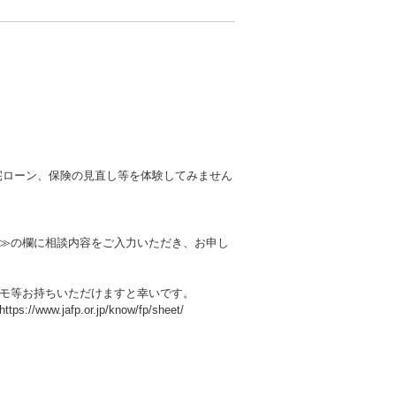
宅ローン、保険の見直し等を体験してみません
≫の欄に相談内容をご入力いただき、お申し
モ等お持ちいただけますと幸いです。
afp.or.jp/know/fp/sheet/