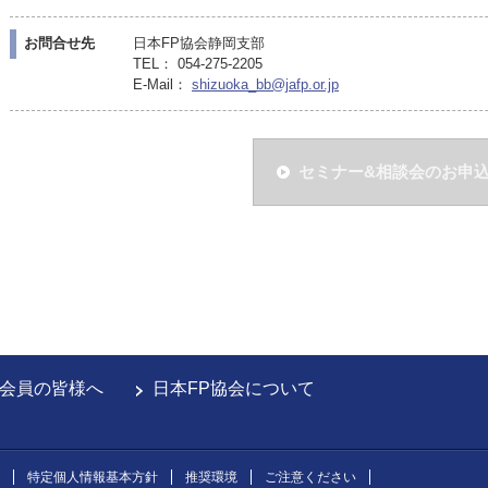
お問合せ先
日本FP協会静岡支部
TEL： 054-275-2205
E-Mail：
shizuoka_bb@jafp.or.jp
セミナー&相談会のお申
会員の皆様へ
日本FP協会について
特定個人情報基本方針
推奨環境
ご注意ください