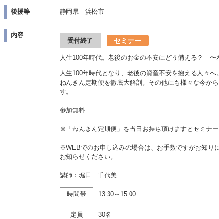
後援等
静岡県 浜松市
内容
セミナー
受付終了
人生100年時代。老後のお金の不安にどう備える？ 
人生100年時代となり、老後の資産不安を抱える人々
ねんきん定期便を徹底大解剖。その他にも様々な今から
す。
参加無料
※「ねんきん定期便」を当日お持ち頂けますとセミナー
※WEBでのお申し込みの場合は、お手数ですがお知り
お知らせください。
講師：堀田 千代美
時間帯
13:30～15:00
定員
30名