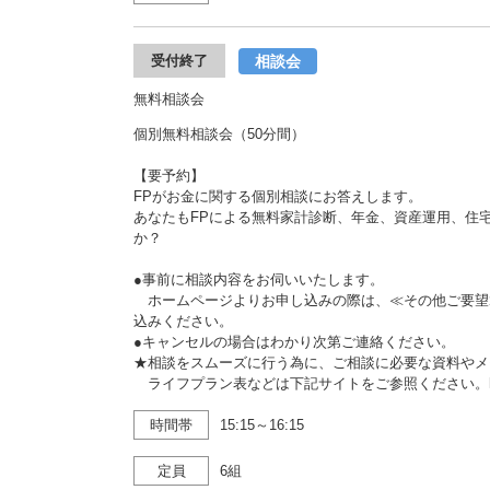
相談会
受付終了
無料相談会
個別無料相談会（50分間）
【要予約】
FPがお金に関する個別相談にお答えします。
あなたもFPによる無料家計診断、年金、資産運用、住
か？
●事前に相談内容をお伺いいたします。
ホームページよりお申し込みの際は、≪その他ご要望
込みください。
●キャンセルの場合はわかり次第ご連絡ください。
★相談をスムーズに行う為に、ご相談に必要な資料やメ
ライフプラン表などは下記サイトをご参照ください。https://www.j
時間帯
15:15～16:15
定員
6組