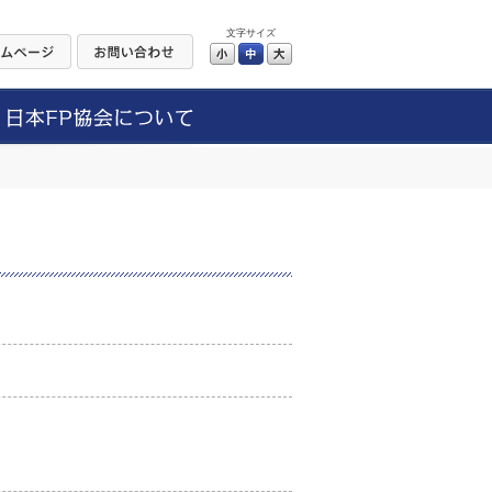
文字サイズ
小
中
大