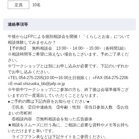
定員
10名
連絡事項等
午後からはFPによる個別相談会を開催！「くらしとお金」について
相談体験してみませんか？
【予約制】 無料相談会 13:00~・14:00~・15:00~（各時間1組）
※相談時間等ご希望に添えない場合もございます。予めご了承くだ
さい。
※ワークショップとは別にお申し込みが必要です。下記のいずれか
でお申し込みください。
○TEL:054-275-2205(10:00〜16:00土日祝除く）○FAX:054-275-2206
○E-mail:shizuoka_bb@jafp.or.jp
※午前中ワークショップにご参加の方も、終了後は会場準備等ござ
いますので一度退出していただくこととなります。
●ご予約の際は下記内容をお知らせください●
①氏名 ②日中連絡先 ③年齢・性別 ④当日参加人数 ⑤お住
まいの市町村
⑥相談内容 ⑦無料相談会を知った広告媒体
★相談をスムーズに行う為に、ご相談に必要な資料やメモ等お持ち
いただけますと幸いです。
ライフプラン表などは下記サイトをご参照ください。