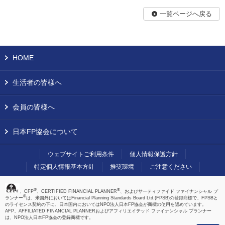
一覧ページへ戻る
HOME
生活者の皆様へ
会員の皆様へ
日本FP協会について
ウェブサイトご利用条件
個人情報保護方針
特定個人情報基本方針
推奨環境
ご注意ください
®
®
、CFP
、CERTIFIED FINANCIAL PLANNER
、およびサーティファイド ファイナンシャル プ
®
ランナー
は、米国外においてはFinancial Planning Standards Board Ltd.(FPSB)の登録商標で、FPSBと
のライセンス契約の下に、日本国内においてはNPO法人日本FP協会が商標の使用を認めています。
AFP、AFFILIATED FINANCIAL PLANNERおよびアフィリエイテッド ファイナンシャル プランナー
は、NPO法人日本FP協会の登録商標です。