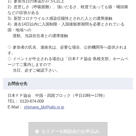
1）参加当日の体温が37.5℃以上
2）息苦しさ（呼吸困難）、強いだるさ、軽度であっても咳・咽頭痛
などの症状がある
3）新型コロナウイルス感染症陽性とされた人との濃厚接触
4）過去14日以内に入国制限・入国後観察期間を必要とされている
国・地域への
渡航、当該在住者との濃厚接触
◇ 参加者の氏名、連絡先は、必要な場合、公的機関等へ提供されま
す。
◇ イベントが中止される場合は「日本ＦＰ協会 島根支部」ホームペ
ージでご案内しますので
当日、必ずご確認下さい。
お問合せ先
日本ＦＰ協会 中国・四国ブロック（平日10時〜17時）
TEL： 0120-874-009
E-Mail：
shimane_bb@jafp.or.jp
セミナー&相談会のお申込み