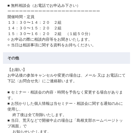
■ 無料相談会（お電話でお申込み下さい）
ーーーーーーーーーーーーーーーーーーーーーーーー
開催時間・定員
１３：３０〜１４：２０ ２組
１４：３０〜１５：２０ ２組
１５：３０〜１６：２０ ２組 （１組５０分）
○ お申込の際に相談内容等をお聞きいたします。
○ 当日は相談事項に関する資料をお持ちください。
その他
【お願い】
お申込後の参加キャンセルや変更の場合は、メール 又は お電話にて
下記〈お問合せ先〉にご連絡願います。
■ セミナー・相談会の内容・時間を予告なく変更する場合がありま
す。
■ お預かりした個人情報は当セミナー・相談会に関する通知のみに
使用し、
終了後は全て削除いたします。
■ 当日、荒天などで開催中止の場合は「島根支部ホームページトッ
プ画面」で
お知らせいたします。