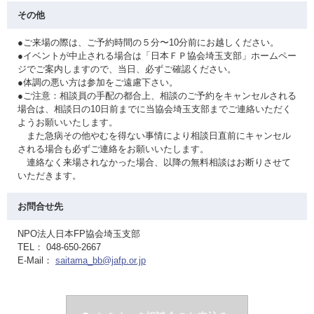
その他
●ご来場の際は、ご予約時間の５分〜10分前にお越しください。
●イベントが中止される場合は「日本ＦＰ協会埼玉支部」ホームペー
ジでご案内しますので、当日、必ずご確認ください。
●体調の悪い方は参加をご遠慮下さい。
●ご注意：相談員の手配の都合上、相談のご予約をキャンセルされる
場合は、相談日の10日前までに当協会埼玉支部までご連絡いただく
ようお願いいたします。
また急病その他やむを得ない事情により相談日直前にキャンセル
される場合も必ずご連絡をお願いいたします。
連絡なく来場されなかった場合、以降の無料相談はお断りさせて
いただきます。
お問合せ先
NPO法人日本FP協会埼玉支部
TEL： 048-650-2667
E-Mail：
saitama_bb@jafp.or.jp