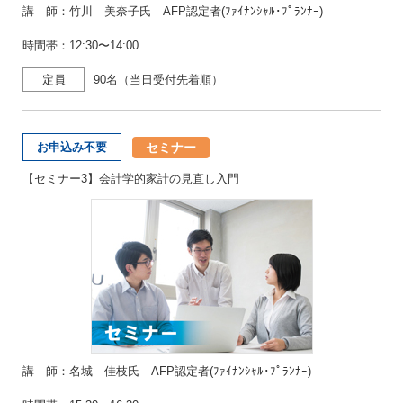
講 師：竹川 美奈子氏 AFP認定者(ﾌｧｲﾅﾝｼｬﾙ･ﾌﾟﾗﾝﾅｰ)
時間帯：12:30〜14:00
定員
90名（当日受付先着順）
セミナー
お申込み不要
【セミナー3】会計学的家計の見直し入門
講 師：名城 佳枝氏 AFP認定者(ﾌｧｲﾅﾝｼｬﾙ･ﾌﾟﾗﾝﾅｰ)