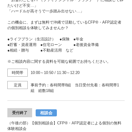
たいけど不安…」
「ハードルが高そうで一歩踏み出せない…」
この機会に、まずは無料で沖縄で活動しているCFP®・AFP認定者
の個別相談を体験してみませんか？
●ライフプラン（生活設計） ●保険 ●年金
●貯蓄・資産運用 ●住宅ローン ●老後資金準備
●相続・贈与 ●不動産活用 など
※ご相談内容に関する資料を可能な範囲でお持ちください。
時間帯
10:00～10:50
/
11:30～12:20
定員
事前予約：各時間帯8組 当日受付先着：各時間帯1
組 総数18組
相談会
受付終了
（午後の部）【個別相談会】CFP®・AFP認定者による個別の無料
体験相談会