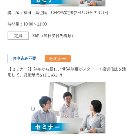
講 師：福田 昌也氏 CFP®認定者(ﾌｧｲﾅﾝｼｬﾙ･ﾌﾟﾗﾝﾅｰ)
時間帯：10:00〜11:00
定員
90名（当日受付先着順）
セミナー
お申込み不要
【セミナー2】24年から新しいNISA制度がスタート！投資信託を活
用して、資産形成をはじめよう