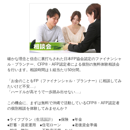
確かな理念と信念に裏打ちされた日本FP協会認定のファイナンシャ
ル・プランナー、CFP®・AFP認定者による個別の無料体験相談会
を行います。相談時間は１組当たり50分間。
「お金のことをFP（ファイナンシャル・プランナー）に相談してみ
たいけど不安…」
「ハードルが高そうで一歩踏み出せない…」
この機会に、まずは無料で沖縄で活動しているCFP®・AFP認定者
の個別相談を体験してみませんか？
●ライフプラン（生活設計） ●保険 ●年金
●貯蓄・資産運用 ●住宅ローン ●老後資金準備