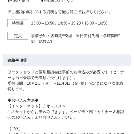
●相続・贈与 ●不動産活用 など
※ご相談内容に関する資料を可能な範囲でお持ちください。
時間帯
13:00～13:50
/
14:30～15:20
/
16:00～16:50
定員
事前予約：各時間帯8組 当日受付先着：各時間帯1
組 総数27組
連絡事項等
ワークショップと個別相談会は事前のお申込みが必要です（セミナ
ーは当日会場で先着順に受付けます）。
受付期間：10月2日（月）〜11月3日（金･祝）※定員になり次第締
切ります。
◆お申込み方法◆
【インターネット】☆オススメ☆
このサイトからお申込みできます。ページ最下部「セミナー＆相談
会のお申込み」よりお申込みください。
【FAX】