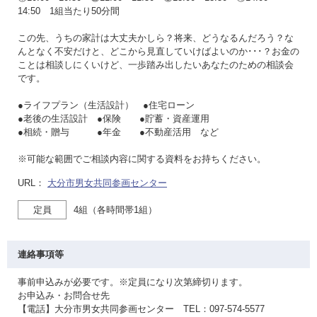
14:50 1組当たり50分間
この先、うちの家計は大丈夫かしら？将来、どうなるんだろう？な
んとなく不安だけと、どこから見直していけばよいのか･･･？お金の
ことは相談しにくいけど、一歩踏み出したいあなたのための相談会
です。
●ライフプラン（生活設計） ●住宅ローン
●老後の生活設計 ●保険 ●貯蓄・資産運用
●相続・贈与 ●年金 ●不動産活用 など
※可能な範囲でご相談内容に関する資料をお持ちください。
URL：
大分市男女共同参画センター
定員
4組（各時間帯1組）
連絡事項等
事前申込みが必要です。※定員になり次第締切ります。
お申込み・お問合せ先
【電話】大分市男女共同参画センター TEL：097-574-5577