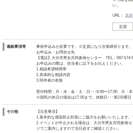
い。
URL：
大分
定員
連絡事項等
事前申込みが必要です。※定員になり次第締切ります。
お申込み・お問合せ先
【電話】大分市男女共同参画センター TEL：097-574-5
お申込みの際は、担当者に以下をお伝えください。
1.相談希望時間帯
2.具体的な相談内容
3.同伴者の有無
受付時間：月・水・金・土・日･･･9:00〜17:00、火・木･･
※国民の休日の場合は17:00まで。休館日･･･第2月曜日
その他
【注意事項】
1.基本的な感染防止対策にご協力をお願いいたします
2.イベントが中止される場合は、大分市男女共同参画セ
ジでご案内しますので当日必ずご確認ください。