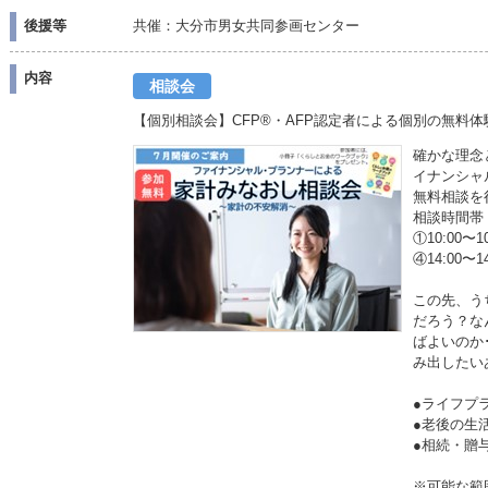
後援等
共催：大分市男女共同参画センター
内容
相談会
【個別相談会】CFP®・AFP認定者による個別の無料体
確かな理念
イナンシャ
無料相談を
相談時間帯
①10:00〜1
④14:00〜
この先、う
だろう？な
ばよいのか
み出したい
●ライフプ
●老後の
●相続・
※可能な範