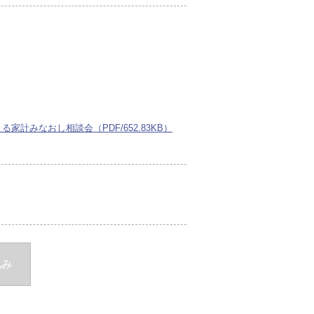
計みなおし相談会（PDF/652.83KB）
込み