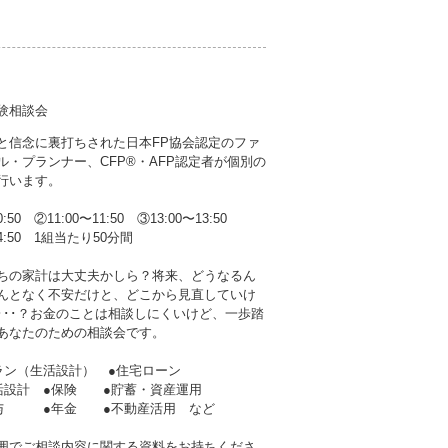
験相談会
と信念に裏打ちされた日本FP協会認定のファ
ル・プランナー、CFP®・AFP認定者が個別の
行います。
0:50 ②11:00〜11:50 ③13:00〜13:50
14:50 1組当たり50分間
ちの家計は大丈夫かしら？将来、どうなるん
んとなく不安だけと、どこから見直していけ
･･･？お金のことは相談しにくいけど、一歩踏
あなたのための相談会です。
ラン（生活設計） ●住宅ローン
生活設計 ●保険 ●貯蓄・資産運用
贈与 ●年金 ●不動産活用 など
囲でご相談内容に関する資料をお持ちくださ