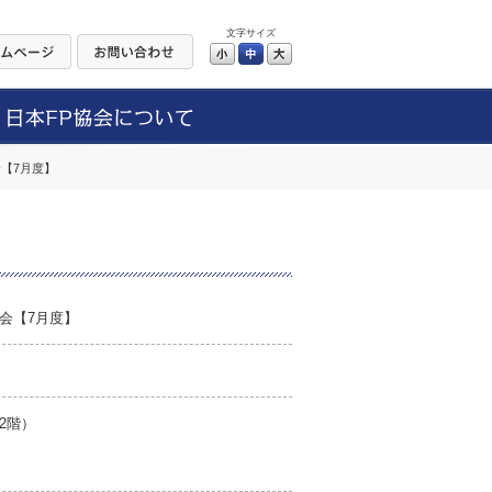
文字サイズ
小
中
大
【7月度】
会【7月度】
2階）