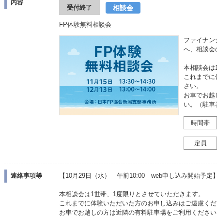
内容
相談会
受付終了
FP体験無料相談会
ファイナン
へ、相談会
本相談会は
これまでに
さい。
お車でお越
い。（駐車
時間帯
定員
連絡事項等
【10月29日（水） 午前10:00 web申し込み開始予定
本相談会は1世帯、1度限りとさせていただきます。
これまでに体験いただいた方のお申し込みはご遠慮くだ
お車でお越しの方は近隣の有料駐車場をご利用ください