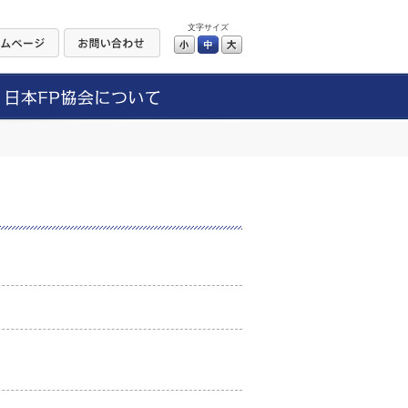
文字サイズ
小
中
大