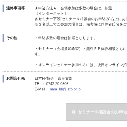
連絡事項等
★申込方法★ 会場参加は多数の場合は、抽選
【インターネット】
各セミナー下段[セミナー＆相談会のお申込み]右上にあ
※２名以上でご参加の場合は、備考欄に同伴者氏名をご
その他
・申込多数の場合は抽選となります。
・セミナー（会場参加希望）・無料ＦＰ体験相談ともに
す。
・オンラインセミナー参加の方には、後日オンライン招
お問合せ先
日本FP協会 奈良支部
TEL： 0742-20-0506
E-Mail：
nara_bb@jafp.or.jp
セミナー&相談会のお申