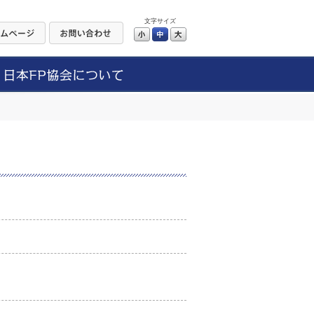
文字サイズ
小
中
大