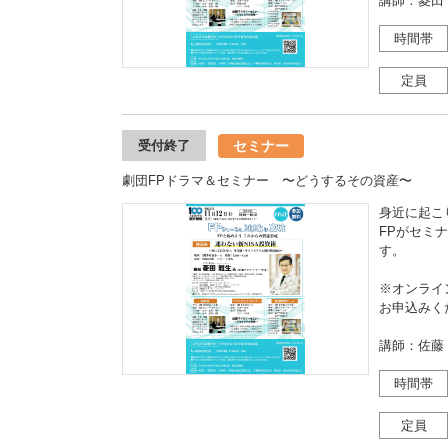
講師：菱田
時間帯
定員
セミナー
受付終了
劇団FPドラマ＆セミナー 〜どうするその資産〜
身近に起こ
FPがセミ
す。
※オンライ
お申込みく
講師：佐藤 
時間帯
定員