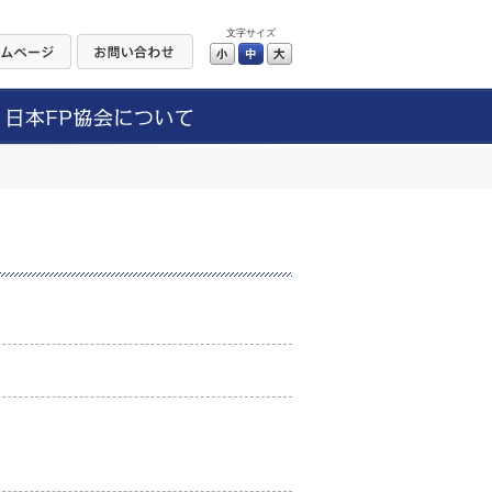
文字サイズ
小
中
大