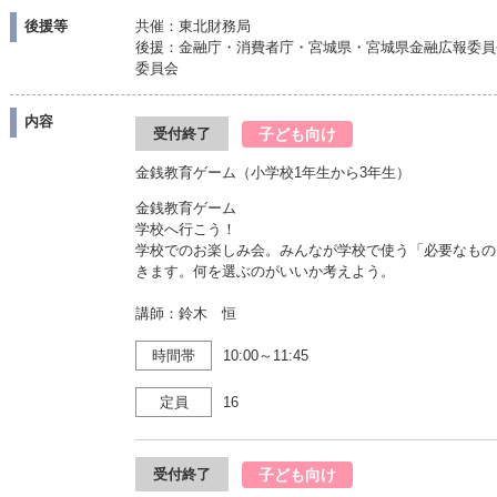
後援等
共催：東北財務局
後援：金融庁・消費者庁・宮城県・宮城県金融広報委員
委員会
内容
子ども向け
受付終了
金銭教育ゲーム（小学校1年生から3年生）
金銭教育ゲーム
学校へ行こう！
学校でのお楽しみ会。みんなが学校で使う「必要なもの
きます。何を選ぶのがいいか考えよう。
講師：鈴木 恒
時間帯
10:00～11:45
定員
16
子ども向け
受付終了