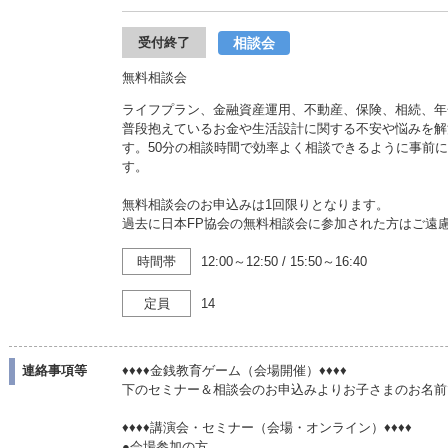
相談会
受付終了
無料相談会
ライフプラン、金融資産運用、不動産、保険、相続、年
普段抱えているお金や生活設計に関する不安や悩みを解
す。50分の相談時間で効率よく相談できるように事前
す。
無料相談会のお申込みは1回限りとなります。
過去に日本FP協会の無料相談会に参加された方はご遠
時間帯
12:00～12:50
/
15:50～16:40
定員
14
連絡事項等
♦♦♦♦金銭教育ゲーム（会場開催）♦♦♦♦
下のセミナー＆相談会のお申込みよりお子さまのお名前
♦♦♦♦講演会・セミナー（会場・オンライン）♦♦♦♦
●会場参加の方