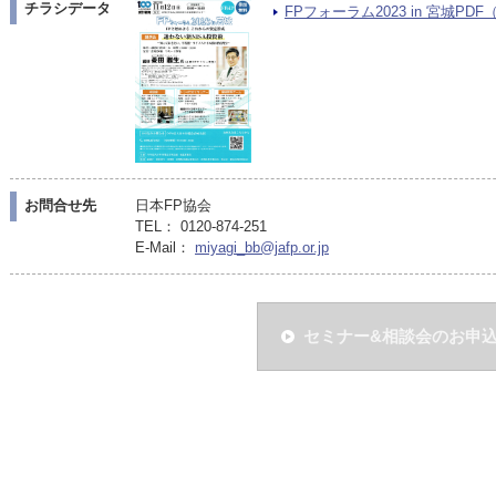
チラシデータ
FPフォーラム2023 in 宮城PDF（P
お問合せ先
日本FP協会
TEL： 0120-874-251
E-Mail：
miyagi_bb@jafp.or.jp
セミナー&相談会のお申