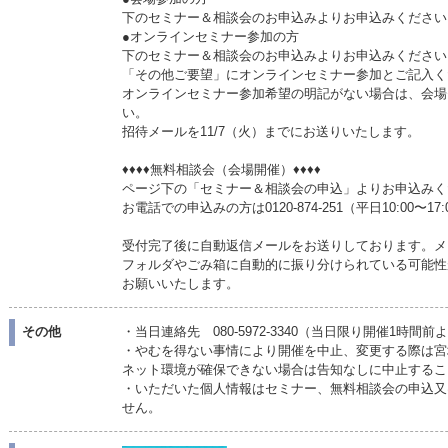
下のセミナー＆相談会のお申込みよりお申込みください
●オンラインセミナー参加の方
下のセミナー＆相談会のお申込みよりお申込みください
「その他ご要望」にオンラインセミナー参加とご記入く
オンラインセミナー参加希望の明記がない場合は、会場
い。
招待メールを11/7（火）までにお送りいたします。
♦♦♦♦無料相談会（会場開催）♦♦♦♦
ページ下の「セミナー＆相談会の申込」よりお申込みく
お電話での申込みの方は0120-874-251（平日10:00
受付完了後に自動返信メールをお送りしております。メ
フォルダやごみ箱に自動的に振り分けられている可能性
お願いいたします。
その他
・当日連絡先 080-5972-3340（当日限り開催1時間前
・やむを得ない事情により開催を中止、変更する際は宮
ネット環境が確保できない場合は告知なしに中止するこ
・いただいた個人情報はセミナー、無料相談会の申込又
せん。