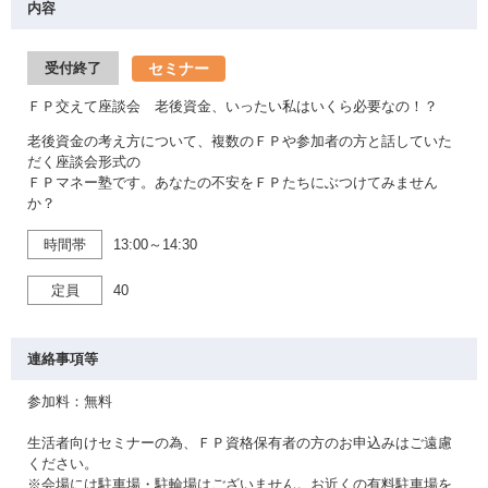
内容
セミナー
受付終了
ＦＰ交えて座談会 老後資金、いったい私はいくら必要なの！？
老後資金の考え方について、複数のＦＰや参加者の方と話していた
だく座談会形式の
ＦＰマネー塾です。あなたの不安をＦＰたちにぶつけてみません
か？
時間帯
13:00～14:30
定員
40
連絡事項等
参加料：無料
生活者向けセミナーの為、ＦＰ資格保有者の方のお申込みはご遠慮
ください。
※会場には駐車場・駐輪場はございません。お近くの有料駐車場を