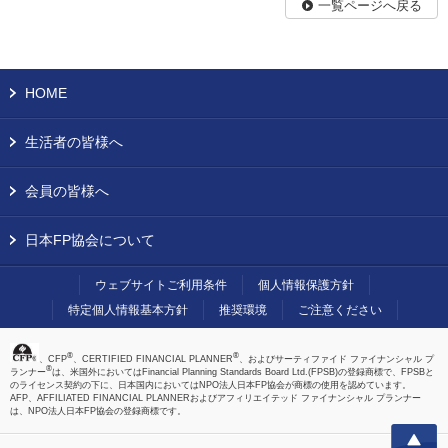
一覧ページへ戻る
HOME
生活者の皆様へ
会員の皆様へ
日本FP協会について
ウェブサイトご利用条件
個人情報保護方針
特定個人情報基本方針
推奨環境
ご注意ください
®
®
、CFP
、CERTIFIED FINANCIAL PLANNER
、およびサーティファイド ファイナンシャル プ
®
ランナー
は、米国外においてはFinancial Planning Standards Board Ltd.(FPSB)の登録商標で、FPSBと
のライセンス契約の下に、日本国内においてはNPO法人日本FP協会が商標の使用を認めています。
AFP、AFFILIATED FINANCIAL PLANNERおよびアフィリエイテッド ファイナンシャル プランナー
は、NPO法人日本FP協会の登録商標です。
上へ