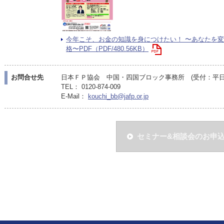
今年こそ、お金の知識を身につけたい！ 〜あなたを
格〜PDF（PDF/480.56KB）
お問合せ先
日本ＦＰ協会 中国・四国ブロック事務所 (受付：平日10:
TEL： 0120-874-009
E-Mail：
kouchi_bb@jafp.or.jp
セミナー&相談会のお申