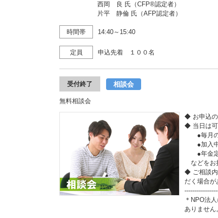
西岡 良 氏（CFP®認定者）
片平 静倫 氏（AFP認定者）
時間帯
14:40～15:40
定員
申込先着 １００名
相談会
受付終了
無料相談会
◆ お申込
◆ 当日は
●毎月の収
●加入中
●年金定
などをお
◆ ご相談
だく場合が
-----------------
＊NPO法
ありません