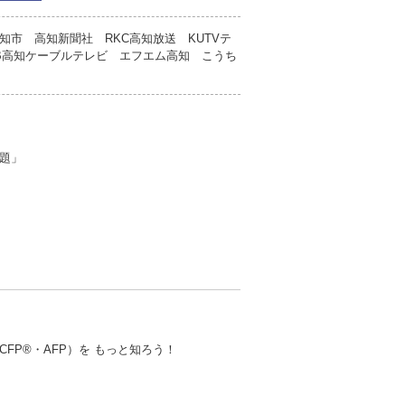
市 高知新聞社 RKC高知放送 KUTVテ
CB高知ケーブルテレビ エフエム高知 こうち
題」
FP®・AFP）を もっと知ろう！