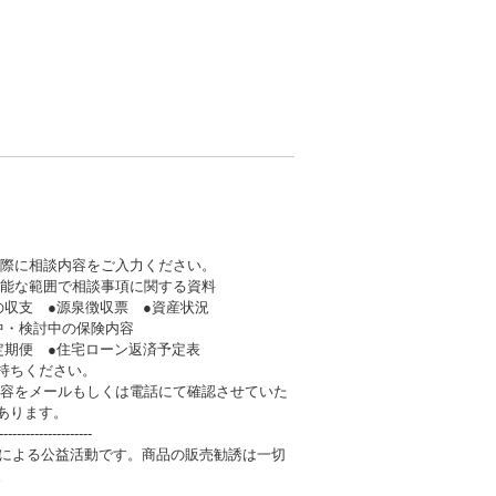
の際に相談内容をご入力ください。
可能な範囲で相談事項に関する資料
支 ●源泉徴収票 ●資産状況
・検討中の保険内容
期便 ●住宅ローン返済予定表
持ちください。
内容をメールもしくは電話にて確認させていた
あります。
---------------------
人による公益活動です。商品の販売勧誘は一切
。