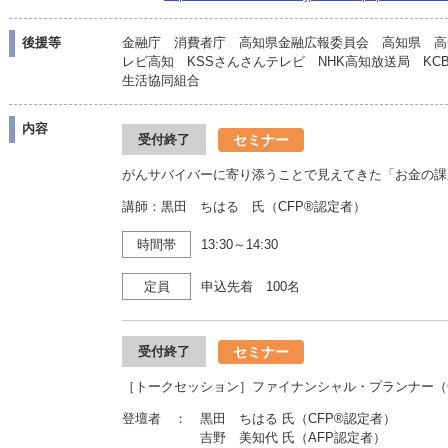
後援等
金融庁 消費者庁 高知県金融広報委員会 高知県 高知
レビ高知 KSSさんさんテレビ NHK高知放送局 K
生活協同組合
内容
セミナー
受付終了
がんサバイバーに寄り添うことで見えてきた「お金の課
講師：黒田 ちはる 氏（CFP®認定者）
時間帯
13:30～14:30
定員
申込先着 100名
セミナー
受付終了
［トークセッション］ファイナンシャル・プランナー（C
登壇者 ： 黒田 ちはる 氏（CFP®認定者）
吉野 美知代 氏（AFP認定者）