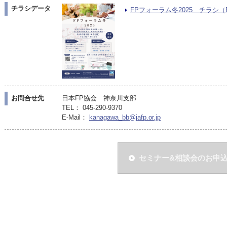
チラシデータ
FPフォーラム冬2025 チラシ（PD
お問合せ先
日本FP協会 神奈川支部
TEL： 045-290-9370
E-Mail：
kanagawa_bb@jafp.or.jp
セミナー&相談会のお申