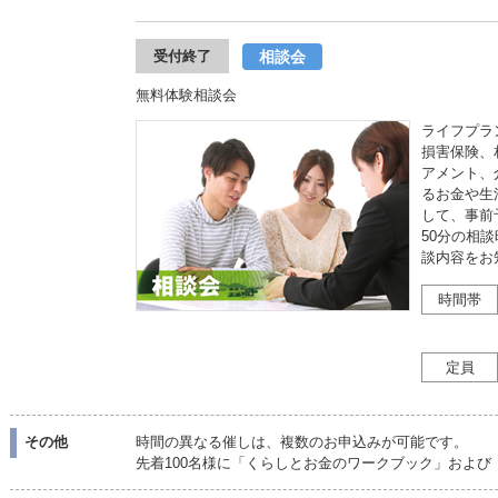
相談会
受付終了
無料体験相談会
ライフプラ
損害保険、
アメント、
るお金や生
して、事前
50分の相
談内容をお
時間帯
定員
その他
時間の異なる催しは、複数のお申込みが可能です。
先着100名様に「くらしとお金のワークブック」およ