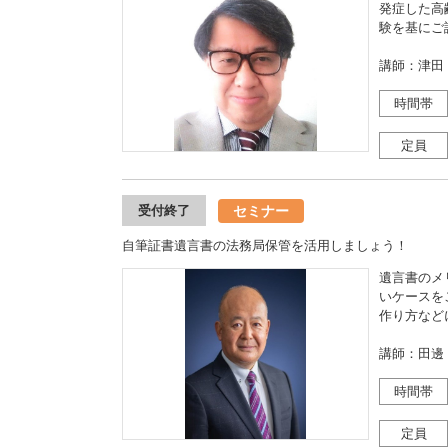
発症した高
験を基にご
講師：津田
時間帯
定員
セミナー
受付終了
自筆証書遺言書の法務局保管を活用しましょう！
遺言書のメ
いケースを
作り方など
講師：田邊
時間帯
定員