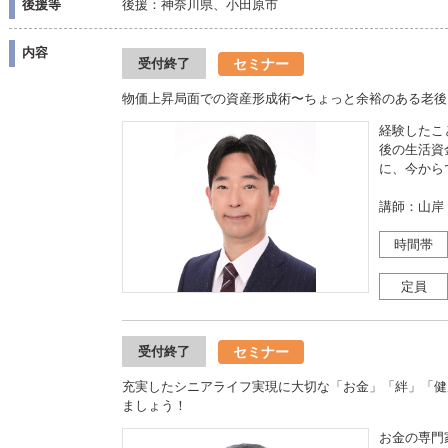
後援等
後援：神奈川県、小田原市
内容
セミナー
受付終了
物価上昇局面での資産形成術〜ちょっと余裕のある老後
経験したこ
後の生活資
に、今から
講師：山岸
時間帯
定員
セミナー
受付終了
充実したシニアライフ実現に大切な「お金」「絆」「健
ましょう！
お金の専門