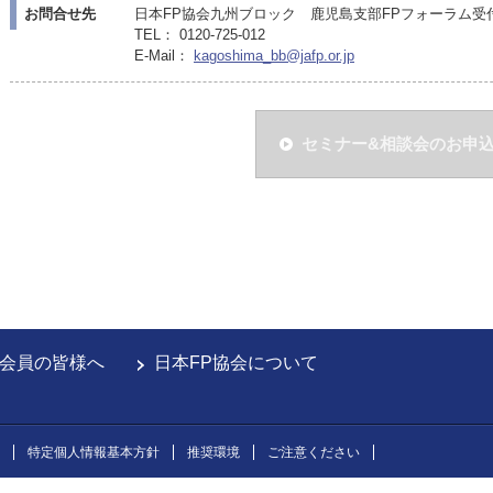
お問合せ先
日本FP協会九州ブロック 鹿児島支部FPフォーラム受付担
TEL： 0120-725-012
E-Mail：
kagoshima_bb@jafp.or.jp
セミナー&相談会のお申
会員の皆様へ
日本FP協会について
特定個人情報基本方針
推奨環境
ご注意ください