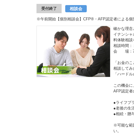
相談会
受付終了
※午前開始【個別相談会】CFP®・AFP認定者による
確かな理念
イナンシャ
料体験相談
相談時間：
会 場：7
「お金のこ
相談してみ
「ハードル
この機会に
AFP認定
●ライフプ
●老後の
●相続・
※可能な範
い。