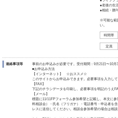
●ライフプ
●老後の
●相続・
※可能な範
い。
時間帯
定員
連絡事項等
事前のお申込みが必要です。受付期間：9月21日〜10月
■お申込み方法
【インターネット】 ☆おススメ☆
このサイトからお申込みできます。必要事項を入力して
【FAX】
下記のチラシデータを印刷し、必要事項を明記のうえFAX09
【メール】
標題に11/11FPフォーラム参加希望と記載し、本文
料相談会）・氏名（フリガナ）・電話番号・申込者を含
レスに送信してください。相談会参加希望の場合は相談