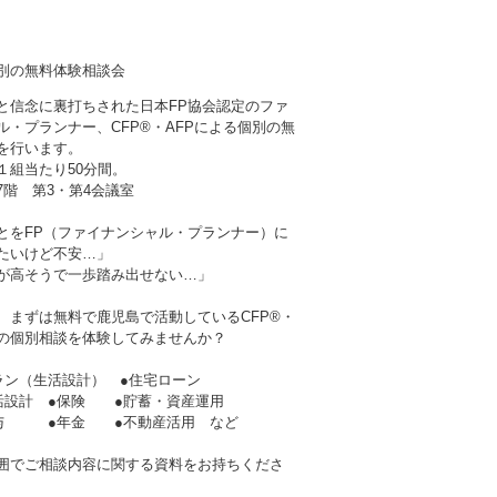
個別の無料体験相談会
と信念に裏打ちされた日本FP協会認定のファ
ル・プランナー、CFP®・AFPによる個別の無
を行います。
１組当たり50分間。
階 第3・第4会議室
とをFP（ファイナンシャル・プランナー）に
たいけど不安…」
が高そうで一歩踏み出せない…」
、まずは無料で鹿児島で活動しているCFP®・
者の個別相談を体験してみませんか？
ラン（生活設計） ●住宅ローン
生活設計 ●保険 ●貯蓄・資産運用
贈与 ●年金 ●不動産活用 など
囲でご相談内容に関する資料をお持ちくださ