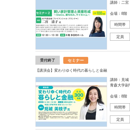
講師：二宮
会場：8階
時間帯
定員
セミナー
受付終了
【講演会】変わりゆく時代の暮らしと金融
講師：見城
青森大学副
会場：8階
時間帯
定員