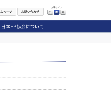
文字サイズ
小
中
大