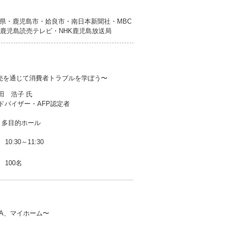
県・鹿児島市・姶良市・南日本新聞社・MBC
T鹿児島読売テレビ・NHK鹿児島放送局
売を通じて消費者トラブルを学ぼう〜
田 浩子 氏
ドバイザー・AFP認定者
 多目的ホール
10:30～11:30
100名
SA、マイホーム〜