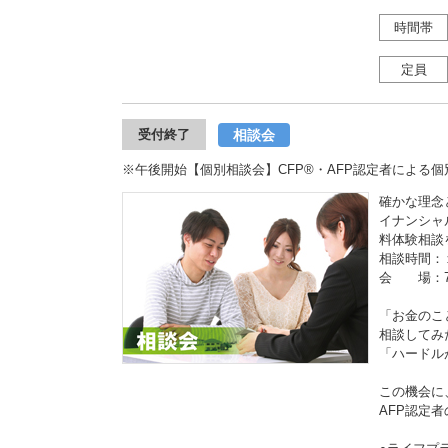
時間帯
定員
相談会
受付終了
※午後開始【個別相談会】CFP®・AFP認定者による
確かな理念
イナンシャ
料体験相談
相談時間：
会 場：7
「お金のこ
相談してみ
「ハードル
この機会に
AFP認定