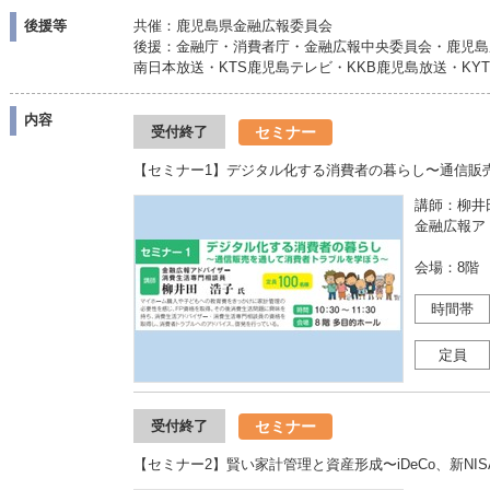
後援等
共催：鹿児島県金融広報委員会
後援：金融庁・消費者庁・金融広報中央委員会・鹿児島
南日本放送・KTS鹿児島テレビ・KKB鹿児島放送・KY
内容
セミナー
受付終了
【セミナー1】デジタル化する消費者の暮らし〜通信販
講師：柳井
金融広報ア
会場：8階
時間帯
定員
セミナー
受付終了
【セミナー2】賢い家計管理と資産形成〜iDeCo、新NI