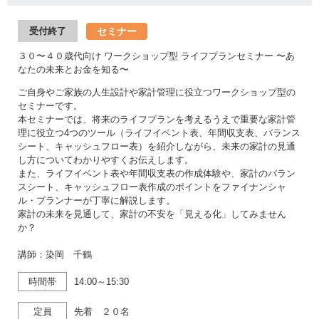
セミナー
受付終了
３０〜４０歳代向け ワークショップ型 ライフプランセミナー 〜あ
なたの未来とお金を知る〜
ご自身やご家族の人生設計や家計管理に役立つワークショップ型の
セミナーです。
本セミナーでは、将来のライフプランを考えるうえで重要な家計管
理に役立つ4つのツール（ライフイベント表、年間収支表、バランス
シート、キャッシュフロー表）を紹介しながら、未来の家計の見通
し方についてわかりやすくお伝えします。
また、ライフイベント表や年間収支表の作成体験や、家計のバラン
スシート、キャッシュフロー表作成のポイントをファイナンシャ
ル・プランナーが丁寧に解説します。
家計の未来を見通して、家計の不安を「見える化」してみません
か？
講師：染岡 千鶴
時間帯
14:00～15:30
定員
先着 ２０名