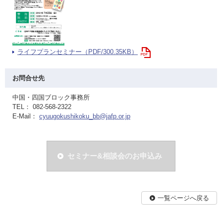
ライフプランセミナー（PDF/300.35KB）
お問合せ先
中国・四国ブロック事務所
TEL： 082-568-2322
E-Mail：
cyuugokushikoku_bb@jafp.or.jp
セミナー&相談会のお申込み
一覧ページへ戻る