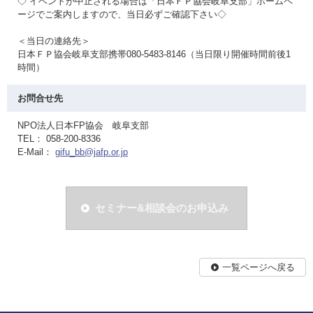
◇ イベントが中止される場合は「日本ＦＰ協会岐阜支部」ホームペ
ージでご案内しますので、当日必ずご確認下さい◇
＜当日の連絡先＞
日本ＦＰ協会岐阜支部携帯080-5483-8146（当日限り開催時間前後1
時間）
お問合せ先
NPO法人日本FP協会 岐阜支部
TEL： 058-200-8336
E-Mail：
gifu_bb@jafp.or.jp
セミナー&相談会のお申込み
一覧ページへ戻る