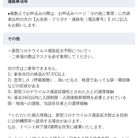
連絡事項等
●複数人でお申込みの際は、お申込みページ「その他ご要望」に代表
者以外の方の【お名前・フリガナ・連絡先（電話番号）】のご記入
をお願いします。
その他
＜新型コロナウイルス感染拡大予防について＞
・ご来場の際はマスクを必ず着用してください。
次の方はご参加できません。
1）参加当日の体温が37.5℃以上
2）息苦しさ（呼吸困難）、強いだるさ、軽度であっても咳・咽頭痛
などの症状がある
3）新型コロナウイルス感染症陽性とされた人との濃厚接触
4）過去14日以内に入国制限・入国後観察期間を必要とされている
国・地域への渡航、当該在住者との濃厚接触
＊いただいた個人情報は、新型コロナウイルス感染拡大防止を目的
に公的機関等へ提供する場合があります。
なお、イベント終了後2週間を目安に破棄いたします。