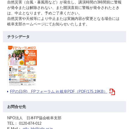
自然災害（台風・暴風雨など）が発生し、講演時間の3時間前に警報
が発令または解除されない、また開演直前に警報が発令されたとき
は、中止となります。予めご了承ください。
自然災害や天候等により中止または実施内容が変更となる場合には
岐阜支部ホームページにてお知らせいたします。
チラシデータ
FPの日(R) FPフォーラム in 岐阜PDF（PDF/175.19KB）
お問合せ先
NPO法人 日本FP協会岐阜支部
TEL： 0120-874-012
E-Mail：
gifu_bb@jafp.or.jp