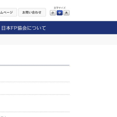
文字サイズ
小
中
大