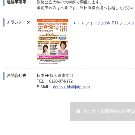
連絡事項等
釧路公立大学の大学祭で開催します。
事前申込みは不要です。当日直接会場へお越しください
チラシデータ
ＦＰフォーラムinK.P.U.フェスタ（
お問合せ先
日本FP協会道東支部
TEL： 0120-874-172
E-Mail：
doutou_bb@jafp.or.jp
セミナー&相談会のお申