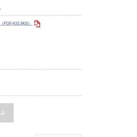
。
PDF/433.9KB）
込み