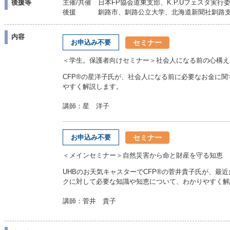
後援等
主催/共催 日本FP協会道東支部、K.P.Uフェスタ実行
後援 釧路市、釧路公立大学、北海道新聞社釧路支
内容
セミナー
お申込み不要
＜学生。保護者向けセミナー＞社会人になる前の心構え
CFP®の星洋子氏が、社会人になる前に必要なお金に
やすく解説します。
講師：星 洋子
セミナー
お申込み不要
＜メインセミナー＞自然災害から命と財産を守る知恵
UHBのお天気キャスターでCFP®の菅井貴子氏が、最
クに対して必要な知識や知恵について、わかりやすく解
講師：菅井 貴子