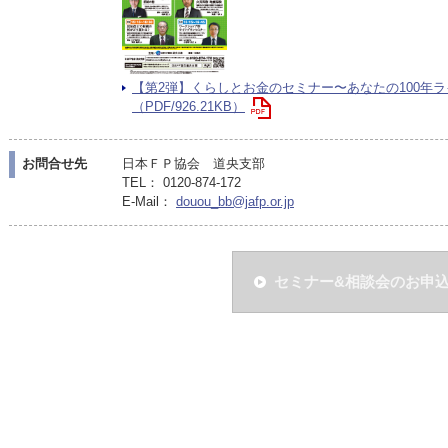
【第2弾】くらしとお金のセミナー〜あなたの100年ラ
（PDF/926.21KB）
お問合せ先
日本ＦＰ協会 道央支部
TEL： 0120-874-172
E-Mail：
douou_bb@jafp.or.jp
セミナー&相談会のお申