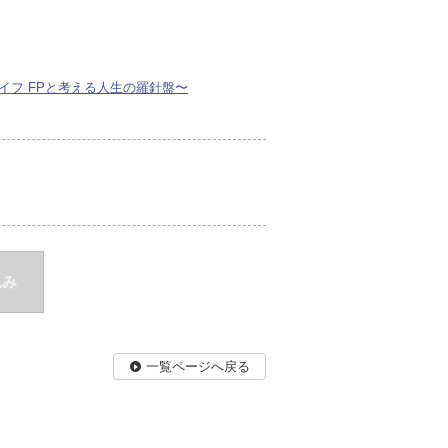
イフ FPと考える人生の羅針盤〜
込み
一覧ページへ戻る