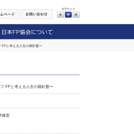
文字サイズ
小
中
大
 FPと考える人生の羅針盤〜
フ FPと考える人生の羅針盤〜
研修室