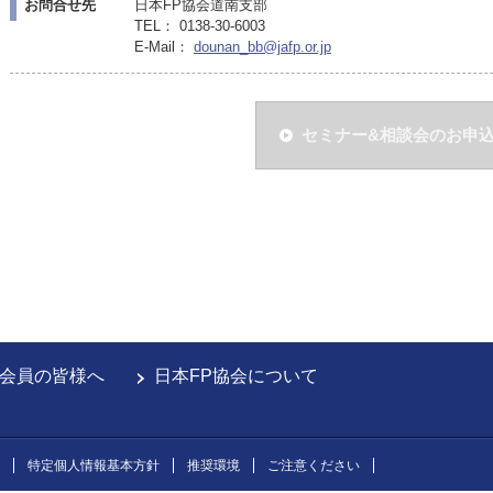
お問合せ先
日本FP協会道南支部
TEL： 0138-30-6003
E-Mail：
dounan_bb@jafp.or.jp
セミナー&相談会のお申
会員の皆様へ
日本FP協会について
特定個人情報基本方針
推奨環境
ご注意ください