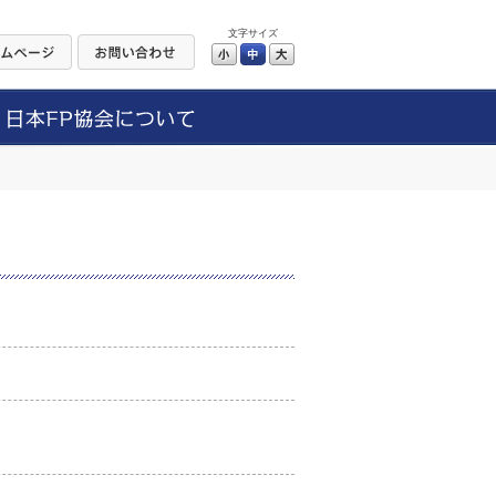
文字サイズ
小
中
大