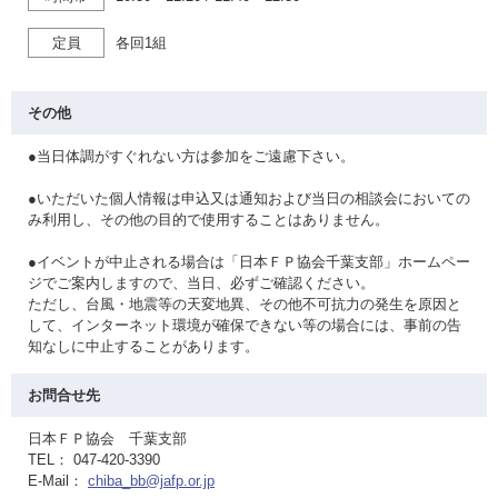
定員
各回1組
その他
●当日体調がすぐれない方は参加をご遠慮下さい。
●いただいた個人情報は申込又は通知および当日の相談会においての
み利用し、その他の目的で使用することはありません。
●イベントが中止される場合は「日本ＦＰ協会千葉支部」ホームペー
ジでご案内しますので、当日、必ずご確認ください。
ただし、台風・地震等の天変地異、その他不可抗力の発生を原因と
して、インターネット環境が確保できない等の場合には、事前の告
知なしに中止することがあります。
お問合せ先
日本ＦＰ協会 千葉支部
TEL： 047-420-3390
E-Mail：
chiba_bb@jafp.or.jp