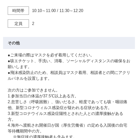
時間帯
10:10～11:00
/
11:30～12:20
定員
2
その他
●ご来場の際はマスクを必ず着用してください。
●咳エチケット、手洗い、消毒、ソーシャルディスタンスの確保をお
願いします。
●飛沫感染防止のため、相談員はマスク着用、相談者との間にアクリ
ルパネルを設置します。
次の方はご参加できません。
1.参加当日の体温が37.5℃以上ある方。
2.息苦しさ（呼吸困難）、強いだるさ、軽度であっても咳・咽頭痛
他、新型コロナウィルス感染症が疑われる症状がある方。
3.新型コロナウイルス感染症陽性とされた人との濃厚接触がある
方。
4.海外へ渡航され開催日が国（厚生労働省）の定める入国後の自宅
等待機期間中の方。
※無症状の濃厚接触者も含みます。