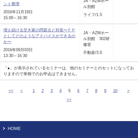
JA・AZMホー
ント整理
ル別館
2016年11月19日
ライフ/1.5
15:00～16:30
増え続ける空き家の問題点と対策〜ＦＰ
JA・AZMホー
としてどのようなアドバイスができるの
ル別館 302研
か〜
修室
2016年09月03日
不動産/3.0
13:30～16:30
「●」が表示されているセミナーは、他のセミナーとのセットになってお
りますので単独でのお申込はできません。
<<
<
1
2
3
4
5
6
7
8
9
10
>
>>
HOME