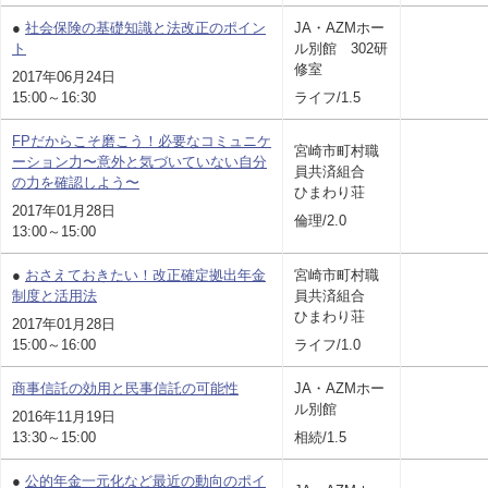
●
社会保険の基礎知識と法改正のポイン
JA・AZMホー
ト
ル別館 302研
修室
2017年06月24日
15:00～16:30
ライフ/1.5
FPだからこそ磨こう！必要なコミュニケ
宮崎市町村職
ーション力〜意外と気づいていない自分
員共済組合
の力を確認しよう〜
ひまわり荘
2017年01月28日
倫理/2.0
13:00～15:00
●
おさえておきたい！改正確定拠出年金
宮崎市町村職
制度と活用法
員共済組合
ひまわり荘
2017年01月28日
15:00～16:00
ライフ/1.0
商事信託の効用と民事信託の可能性
JA・AZMホー
ル別館
2016年11月19日
13:30～15:00
相続/1.5
●
公的年金一元化など最近の動向のポイ