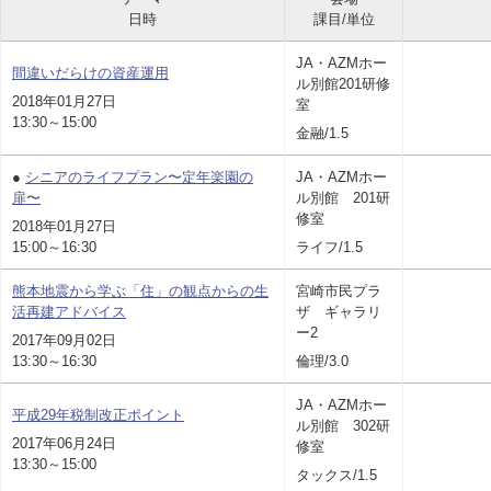
日時
課目/単位
JA・AZMホー
間違いだらけの資産運用
ル別館201研修
2018年01月27日
室
13:30～15:00
金融/1.5
●
シニアのライフプラン〜定年楽園の
JA・AZMホー
扉〜
ル別館 201研
修室
2018年01月27日
15:00～16:30
ライフ/1.5
熊本地震から学ぶ「住」の観点からの生
宮崎市民プラ
活再建アドバイス
ザ ギャラリ
ー2
2017年09月02日
13:30～16:30
倫理/3.0
JA・AZMホー
平成29年税制改正ポイント
ル別館 302研
2017年06月24日
修室
13:30～15:00
タックス/1.5