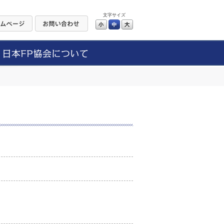
文字サイズ
小
中
大