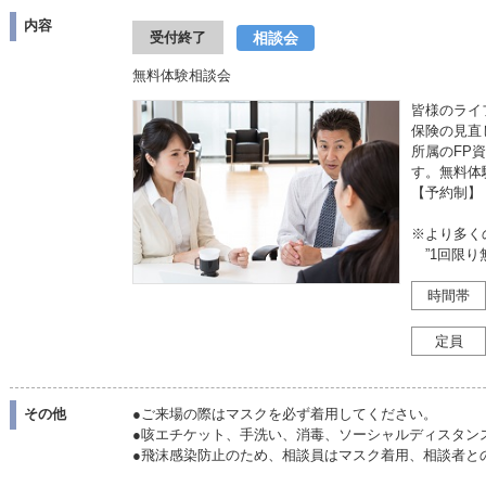
内容
相談会
受付終了
無料体験相談会
皆様のライ
保険の見直
所属のFP
す。無料体
【予約制】
※より多く
”1回限り
時間帯
定員
その他
●ご来場の際はマスクを必ず着用してください。
●咳エチケット、手洗い、消毒、ソーシャルディスタン
●飛沫感染防止のため、相談員はマスク着用、相談者と