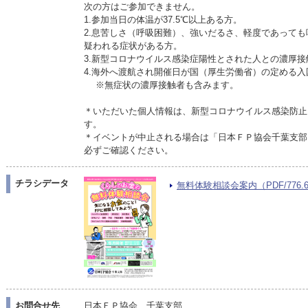
次の方はご参加できません。
1.参加当日の体温が37.5℃以上ある方。
2.息苦しさ（呼吸困難）、強いだるさ、軽度であって
疑われる症状がある方。
3.新型コロナウイルス感染症陽性とされた人との濃厚接
4.海外へ渡航され開催日が国（厚生労働省）の定める
※無症状の濃厚接触者も含みます。
＊いただいた個人情報は、新型コロナウイルス感染防止
す。
＊イベントが中止される場合は「日本ＦＰ協会千葉支部
必ずご確認ください。
チラシデータ
無料体験相談会案内（PDF/776.6
お問合せ先
日本ＦＰ協会 千葉支部