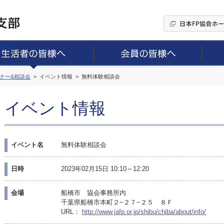
ミナー&相談会
イベント情報
無料体験相談会
イベント情報
イベント名
無料体験相談会
日時
2023年02月15日 10:10～12:20
会場
船橋市 協会事務所内
千葉県船橋市本町２−２７−２５ ８Ｆ
URL：
http://www.jafp.or.jp/shibu/chiba/about/info/