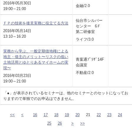
2016年05月30日
金融/2.0
19:00～21:00
仙台市シルバー
ＦＰの技術を後見実務に役立てる方法
センター 6Ｆ
2016年05月14日
第二研修室
13:10～16:20
ライフ/3.0
実務から学ぶ、一般定期借地権による
地主・借主のメリット〜リスクの低い
青葉通ﾌﾟﾗｻﾞ14F
土地活用とゆとりあるマイホームの実
会議室
現〜
不動産/2.0
2016年03月23日
19:00～21:00
「●」が表示されているセミナーは、他のセミナーとのセットになってお
りますので単独でのお申込はできません。
<<
<
16
17
18
19
20
21
22
23
24
25
26
>
>>