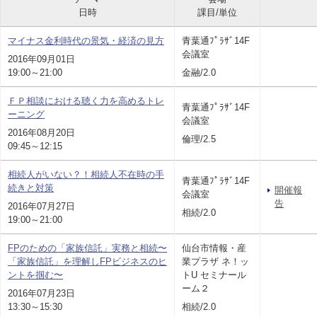
日時
課目/単位
マイナス金利時代の景気・経済の見方
青葉通ﾌﾟﾗｻﾞ14F
会議室
2016年09月01日
19:00～21:00
金融/2.0
ＦＰ相談における聴く力を高めるトレ
青葉通ﾌﾟﾗｻﾞ14F
ーニング
会議室
2016年08月20日
倫理/2.5
09:45～12:15
相続人がいない？！相続人不在時の手
青葉通ﾌﾟﾗｻﾞ14F
続きと対策
開催報
会議室
告
2016年07月27日
相続/2.0
19:00～21:00
FPのための「家族信託」実務と相続〜
仙台市情報・産
「家族信託」を理解しFPビジネスのヒ
業プラザ ネ！ッ
ントを掴む〜
トU セミナール
ーム２
2016年07月23日
13:30～15:30
相続/2.0