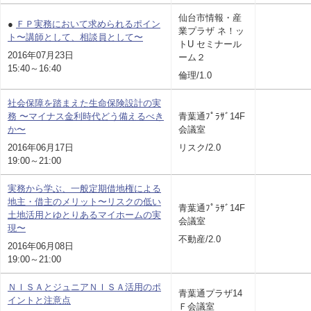
仙台市情報・産
●
ＦＰ実務において求められるポイン
業プラザ ネ！ッ
ト〜講師として、相談員として〜
トU セミナール
2016年07月23日
ーム２
15:40～16:40
倫理/1.0
社会保障を踏まえた生命保険設計の実
務 〜マイナス金利時代どう備えるべき
青葉通ﾌﾟﾗｻﾞ14F
か〜
会議室
2016年06月17日
リスク/2.0
19:00～21:00
実務から学ぶ、一般定期借地権による
地主・借主のメリット〜リスクの低い
青葉通ﾌﾟﾗｻﾞ14F
土地活用とゆとりあるマイホームの実
会議室
現〜
不動産/2.0
2016年06月08日
19:00～21:00
ＮＩＳＡとジュニアＮＩＳＡ活用のポ
青葉通プラザ14
イントと注意点
Ｆ会議室