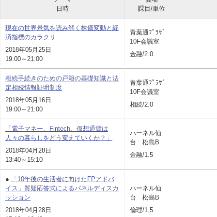
日時
課目/単位
現在の世界景気を読み解く株価変動と経
青葉通ﾌﾟﾗｻﾞ
済指標のカラクリ
10F会議室
2018年05月25日
金融/2.0
19:00～21:00
相続手続きのための戸籍の基礎知識と法
青葉通ﾌﾟﾗｻﾞ
定相続情報証明制度
10F会議室
2018年05月16日
相続/2.0
19:00～21:00
「電子マネー、Fintech、仮想通貨は
ハーネル仙
人々の暮らしをどう変えていくか？」
台 松島B
2018年04月28日
金融/1.5
13:40～15:10
●
「10年後の生活者に向けたFPアドバ
イス」質疑応答式によるパネルディスカ
ハーネル仙
ッション
台 松島B
2018年04月28日
倫理/1.5