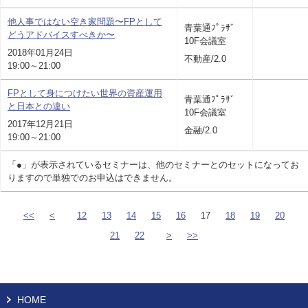
他人事ではない空き家問題〜FPとして
青葉通ﾌﾟﾗｻﾞ
どうアドバイスすべきか〜
10F会議室
2018年01月24日
不動産/2.0
19:00～21:00
FPとして身につけたい世界の資産運用
青葉通ﾌﾟﾗｻﾞ
と日本との違い
10F会議室
2017年12月21日
金融/2.0
19:00～21:00
「●」が表示されているセミナーは、他のセミナーとのセットになってお
りますので単独でのお申込はできません。
<<
<
12
13
14
15
16
17
18
19
20
21
22
>
>>
HOME