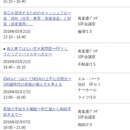
15:10～16:40
安心を提供するためのキャッシュフロー
表「傾向（住宅・教育・老後資金）と対
青葉通ﾌﾟﾗｻﾞ
策（資産運用）」
10F会議室
2018年03月21日
倫理/1.5
13:10～14:40
●
他人事ではない空き家問題〜FPとし
青葉通ﾌﾟﾗｻﾞ
てどうアドバイスすべきか〜
10F会議室
2018年03月21日
不動産/1.5
14:40～16:10
iDeCoとつみたてNISAの上手な活用法〜
エル・パーク
100歳時代の老後の備え方を考える
仙台 5Fセミ
ナーホール
2018年02月17日
13:00～16:00
ライフ/3.0
死後の手続きを概観〜死亡届から相続手
青葉通ﾌﾟﾗｻﾞ
続きまで〜
10F会議室
2018年02月07日
相続/2.0
19:00～21:00