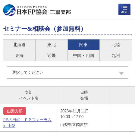
セミナー&相談会（参加無料）
北海道
東北
関東
北陸
東海
近畿
中国・四国
九州
選択してください
支部
日時
イベント名
会場
山梨支部
2023年11月11日
10:00～17:00
FPの日Ⓡ ＦＰフォーラム
山梨県立図書館
in 山梨