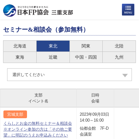
セミナー&相談会（参加無料）
北海道
東北
関東
北陸
東海
近畿
中国・四国
九州
選択してください
支部
日時
イベント名
会場
宮城支部
2023年09月03日
14:00～16:00
くらしとお金の無料セミナー＆相談会
仙都会館 7F-D
※オンライン参加の方は「その他ご要
会議室
望」に明記のうえお申込みください