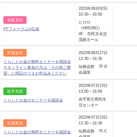
2023年09月02日
10:30～16:00
青森支部
ヒロロ
（HIRORO）
FPフォーラムin弘前
4F 市民文化交
流館ホール
宮城支部
2023年08月27日
13:30～16:30
くらしとお金の無料セミナー＆相談会
仙都会館 7F-D
※オンライン参加の方は「その他ご要
会議室
望」に明記のうえお申込みください
2023年07月23日
岩手支部
13:00～16:00
岩手県立県民生
くらしとお金のセミナー＆相談会
活センター
2023年07月23日
宮城支部
13:30～16:30
仙都会館 7F-C
くらしとお金の無料セミナー＆相談会
会議室