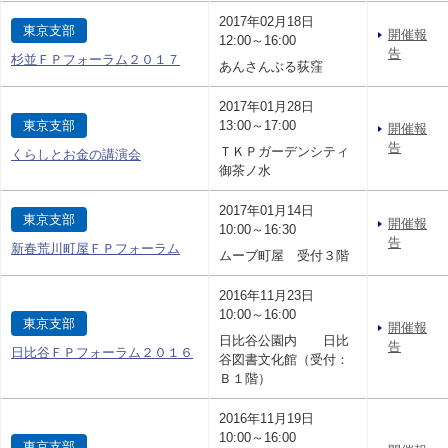
2017年02月18日
東京支部
開催報
12:00～16:00
告
杉並ＦＰフォーラム２０１７
あんさんぶる荻窪
2017年01月28日
東京支部
13:00～17:00
開催報
告
ＴＫＰガーデンシティ
くらしとお金の講演会
御茶ノ水
2017年01月14日
東京支部
開催報
10:00～16:30
告
新春荒川町屋ＦＰフォーラム
ムーブ町屋 受付３階
2016年11月23日
10:00～16:00
東京支部
開催報
日比谷公園内 日比
告
日比谷ＦＰフォーラム２０１６
谷図書文化館（受付：
Ｂ１階）
2016年11月19日
10:00～16:00
東京支部