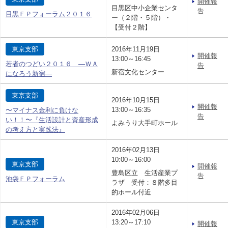
開催報
目黒区中小企業センタ
告
目黒ＦＰフォーラム２０１６
ー（２階・５階）・
【受付２階】
東京支部
2016年11月19日
開催報
13:00～16:45
若者のつどい２０１６ —ＷＡ
告
新宿文化センター
になろう新宿—
東京支部
2016年10月15日
開催報
13:00～16:35
〜マイナス金利に負けな
告
い！！〜『生活設計と資産形成
よみうり大手町ホール
の考え方と実践法』
2016年02月13日
10:00～16:00
東京支部
開催報
豊島区立 生活産業プ
告
池袋ＦＰフォーラム
ラザ 受付：８階多目
的ホール付近
2016年02月06日
東京支部
13:20～17:10
開催報