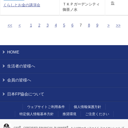
告
ＴＫＰガーデンシティ
くらしとお金の講演会
御茶ノ水
<<
<
1
2
3
4
5
6
7
8
9
>
>>
HOME
生活者の皆様へ
会員の皆様へ
日本FP協会について
ウェブサイトご利用条件
個人情報保護方針
特定個人情報基本方針
推奨環境
ご注意ください
®
®