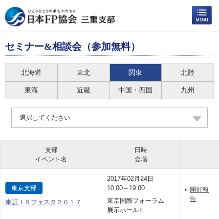
セミナー&相談会（参加無料）
北海道
東北
関東
北陸
東海
近畿
中国・四国
九州
選択してください
支部
日時
イベント名
会場
2017年02月24日
東京支部
10:00～19:00
開催報
告
東京国際フォーラム
東証ＩＲフェスタ２０１７
展示ホールＥ