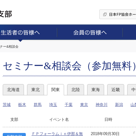
ミナー&相談会
セミナー&相談会（参加無料
北海道
東北
関東
北陸
東海
近畿
中
茨城
栃木
群馬
埼玉
千葉
東京
神奈川
新潟
山
支部
イベント名
日時
ＦＰフォーラムｉｎ伊那＆無
2018年09月30日
「