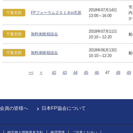
市
2018年07月14日
千葉支部
FPフォーラム２０１８in市原
内
13:00～16:00
か
2018年07月11日
千葉支部
無料体験相談会
船
10:10～12:20
2018年06月13日
千葉支部
無料体験相談会
船
10:10～12:20
<<
<
42
43
44
45
46
47
48
49
会員の皆様へ
日本FP協会について
特定個人情報基本方針
推奨環境
ご注意ください