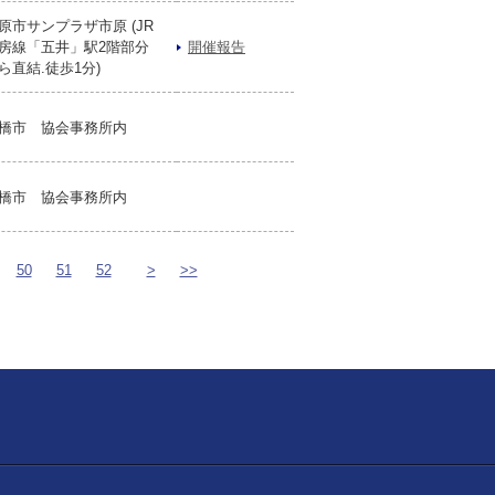
原市サンプラザ市原 (JR
房線「五井」駅2階部分
開催報告
ら直結.徒歩1分)
橋市 協会事務所内
橋市 協会事務所内
50
51
52
>
>>