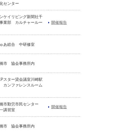
化センター
ンケイリビング新聞社千
事業部 カルチャールー
開催報告
ゅあ総合 中研修室
橋市 協会事務所内
KPスター貸会議室川崎駅
 カンファレンスルーム
B
橋市勤労市民センター
開催報告
一講習室
橋市 協会事務所内