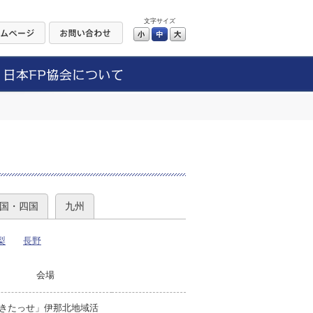
文字サイズ
小
中
大
）
国・四国
九州
梨
長野
会場
きたっせ」伊那北地域活