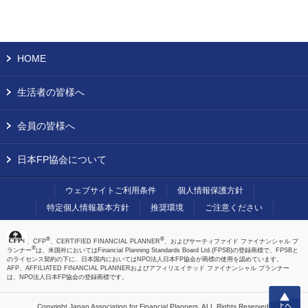
HOME
生活者の皆様へ
会員の皆様へ
日本FP協会について
ウェブサイトご利用条件
個人情報保護方針
特定個人情報基本方針
推奨環境
ご注意ください
®
®
、CFP
、CERTIFIED FINANCIAL PLANNER
、およびサーティファイド ファイナンシャル プ
®
ランナー
は、米国外においてはFinancial Planning Standards Board Ltd.(FPSB)の登録商標で、FPSBと
のライセンス契約の下に、日本国内においてはNPO法人日本FP協会が商標の使用を認めています。
AFP、AFFILIATED FINANCIAL PLANNERおよびアフィリエイテッド ファイナンシャル プランナー
は、NPO法人日本FP協会の登録商標です。
上へ
Copyright Japan Association for Financial Planners,
ALL Rights Reserved.