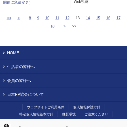
Web視聴
開催に急遽変更）
<<
<
8
9
10
11
12
13
14
15
16
17
18
>
>>
HOME
生活者の皆様へ
会員の皆様へ
日本FP協会について
ウェブサイトご利用条件
個人情報保護方針
特定個人情報基本方針
推奨環境
ご注意ください