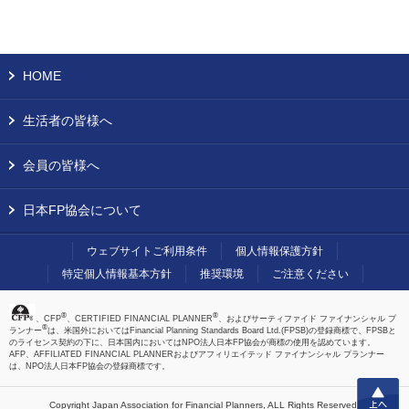
HOME
生活者の皆様へ
会員の皆様へ
日本FP協会について
ウェブサイトご利用条件
個人情報保護方針
特定個人情報基本方針
推奨環境
ご注意ください
®
®
、CFP
、CERTIFIED FINANCIAL PLANNER
、およびサーティファイド ファイナンシャル プ
®
ランナー
は、米国外においてはFinancial Planning Standards Board Ltd.(FPSB)の登録商標で、FPSBと
のライセンス契約の下に、日本国内においてはNPO法人日本FP協会が商標の使用を認めています。
AFP、AFFILIATED FINANCIAL PLANNERおよびアフィリエイテッド ファイナンシャル プランナー
は、NPO法人日本FP協会の登録商標です。
上へ
Copyright Japan Association for Financial Planners,
ALL Rights Reserved.