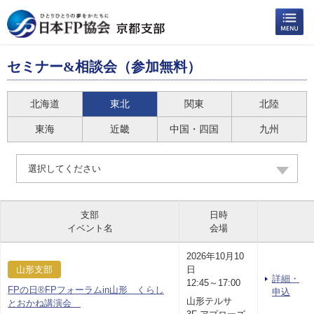
セミナー&相談会（参加無料）
北海道
東北
関東
北陸
東海
近畿
中国・四国
九州
選択してください
支部
日時
イベント名
会場
2026年10月10
山形支部
日
詳細・
12:45～17:00
FPの日®FPフォーラムin山形 くらし
申込
山形テルサ
とおかね講演会