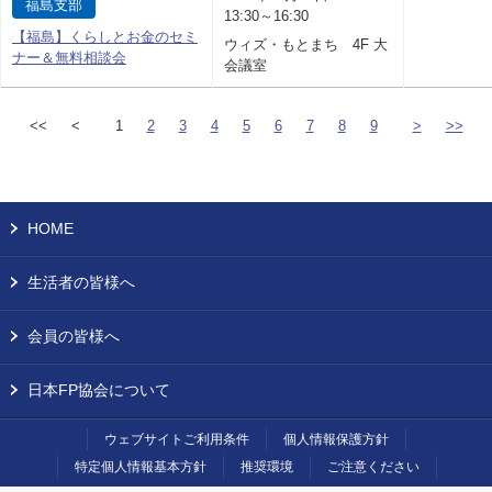
福島支部
13:30～16:30
【福島】くらしとお金のセミ
ウィズ・もとまち 4F 大
ナー＆無料相談会
会議室
<<
<
1
2
3
4
5
6
7
8
9
>
>>
HOME
生活者の皆様へ
会員の皆様へ
日本FP協会について
ウェブサイトご利用条件
個人情報保護方針
特定個人情報基本方針
推奨環境
ご注意ください