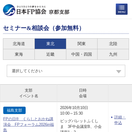
セミナー&相談会（参加無料）
北海道
東北
関東
北陸
東海
近畿
中国・四国
九州
選択してください
支部
日時
イベント名
会場
2026年10月10日
福島支部
10:00～15:30
詳細・
FPの日® くらしとおかね講
ビッグパレットふくし
申込
演会 FPフォーラム2026in福
ま 3F中会議室B、小会
島