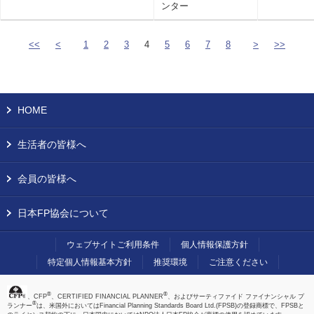
ンター
<<
<
1
2
3
4
5
6
7
8
>
>>
HOME
生活者の皆様へ
会員の皆様へ
日本FP協会について
ウェブサイトご利用条件
個人情報保護方針
特定個人情報基本方針
推奨環境
ご注意ください
®
®
、CFP
、CERTIFIED FINANCIAL PLANNER
、およびサーティファイド ファイナンシャル プ
®
ランナー
は、米国外においてはFinancial Planning Standards Board Ltd.(FPSB)の登録商標で、FPSBと