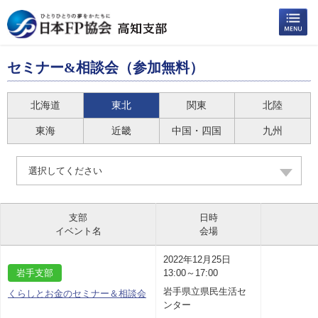
セミナー&相談会（参加無料）
北海道
東北
関東
北陸
東海
近畿
中国・四国
九州
選択してください
支部
日時
イベント名
会場
2022年12月25日
岩手支部
13:00～17:00
岩手県立県民生活セ
くらしとお金のセミナー＆相談会
ンター