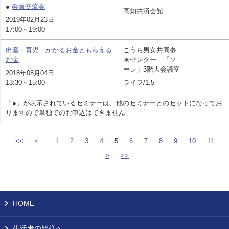
●
会員交流会
高知共済会館
2019年02月23日
-
17:00～19:00
出産・育児 かかるお金ともらえる
こうち男女共同参
お金
画センター 「ソ
ーレ」3階大会議室
2018年08月04日
13:30～15:00
ライフ/1.5
「●」が表示されているセミナーは、他のセミナーとのセットになってお
りますので単独でのお申込はできません。
<<
<
1
2
3
4
5
6
7
8
9
10
11
>
>>
HOME
生活者の皆様へ