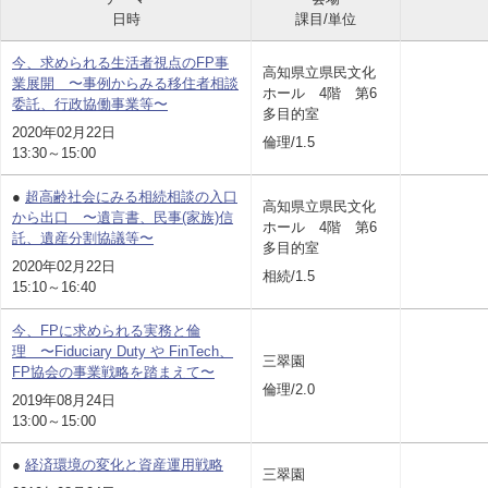
日時
課目/単位
今、求められる生活者視点のFP事
高知県立県民文化
業展開 〜事例からみる移住者相談
ホール 4階 第6
委託、行政協働事業等〜
多目的室
2020年02月22日
倫理/1.5
13:30～15:00
●
超高齢社会にみる相続相談の入口
高知県立県民文化
から出口 〜遺言書、民事(家族)信
ホール 4階 第6
託、遺産分割協議等〜
多目的室
2020年02月22日
相続/1.5
15:10～16:40
今、FPに求められる実務と倫
理 〜Fiduciary Duty や FinTech、
三翠園
FP協会の事業戦略を踏まえて〜
倫理/2.0
2019年08月24日
13:00～15:00
●
経済環境の変化と資産運用戦略
三翠園