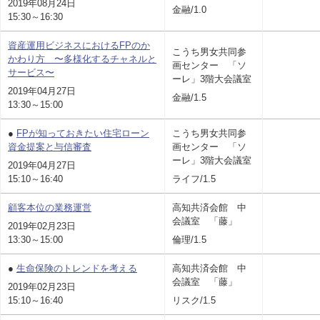
2019年08月24日
金融/1.0
15:30～16:30
資産運用ビジネスにおけるFPのか
こうち男女共同参
かわり方 〜多様化するチャネルと
画センター 「ソ
サービス〜
ーレ」3階大会議室
2019年04月27日
金融/1.5
13:30～15:00
●
FPが知っておきたい住宅ローン
こうち男女共同参
資金提案と与信審査
画センター 「ソ
ーレ」3階大会議室
2019年04月27日
15:10～16:40
ライフ/1.5
顧客本位の業務運営
高知共済会館 中
会議室 「藤」
2019年02月23日
13:30～15:00
倫理/1.5
●
生命保険のトレンドを考える
高知共済会館 中
会議室 「藤」
2019年02月23日
15:10～16:40
リスク/1.5