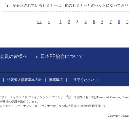
「●」が表示されているセミナーは、他のセミナーとのセットになっており
<<
<
1
2
3
4
5
6
7
8
9
会員の皆様へ
日本FP協会について
特定個人情報基本方針
推奨環境
ご注意ください
®
よびサーティファイド ファイナンシャル プランナー
は、米国外においてはFinancial Planning Sta
会が商標の使用を認めています。
およびアフィリエイテッド ファイナンシャル プランナーは、NPO法人日本FP協会の登録商標です。
Copyright Japan