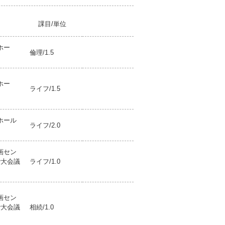
課目/単位
ホー
倫理/1.5
ホー
ライフ/1.5
ホール
ライフ/2.0
画セン
階大会議
ライフ/1.0
画セン
階大会議
相続/1.0