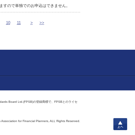
ますので単独でのお申込はできません。
10
11
>
>>
ndards Board Ltd.(FPSB)の登録商標で、FPSBとのライセ
上へ
 Association for Financial Planners,
ALL Rights Reserved.