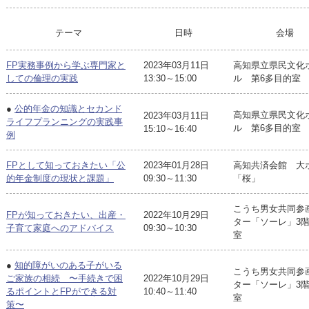
テーマ
日時
会場
FP実務事例から学ぶ専門家と
2023年03月11日
高知県立県民文化
しての倫理の実践
13:30～15:00
ル 第6多目的室
●
公的年金の知識とセカンド
高知県立県民文化
2023年03月11日
ライフプランニングの実践事
ル 第6多目的室
15:10～16:40
例
FPとして知っておきたい「公
2023年01月28日
高知共済会館 大
的年金制度の現状と課題」
09:30～11:30
「桜」
こうち男女共同参
FPが知っておきたい、出産・
2022年10月29日
ター「ソーレ」3
子育て家庭へのアドバイス
09:30～10:30
室
●
知的障がいのある子がいる
こうち男女共同参
ご家族の相続 〜手続きで困
2022年10月29日
ター「ソーレ」3
るポイントとFPができる対
10:40～11:40
室
策〜