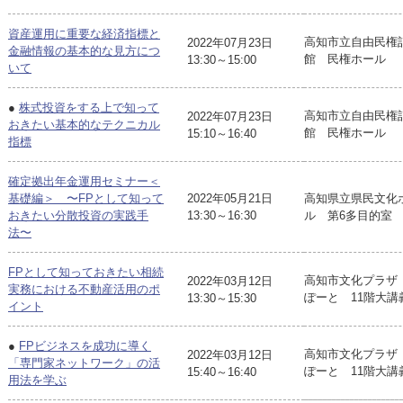
資産運用に重要な経済指標と
高知市立自由民権
2022年07月23日
金融情報の基本的な見方につ
館 民権ホール
13:30～15:00
いて
●
株式投資をする上で知って
高知市立自由民権
2022年07月23日
おきたい基本的なテクニカル
館 民権ホール
15:10～16:40
指標
確定拠出年金運用セミナー＜
基礎編＞ 〜FPとして知って
2022年05月21日
高知県立県民文化
おきたい分散投資の実践手
13:30～16:30
ル 第6多目的室
法〜
FPとして知っておきたい相続
高知市文化プラザ
2022年03月12日
実務における不動産活用のポ
ぽーと 11階大講
13:30～15:30
イント
●
FPビジネスを成功に導く
高知市文化プラザ
2022年03月12日
「専門家ネットワーク」の活
ぽーと 11階大講
15:40～16:40
用法を学ぶ