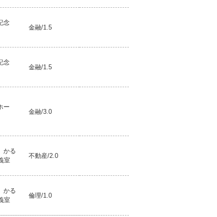
記念
金融/1.5
記念
金融/1.5
ホー
金融/3.0
 かる
不動産/2.0
義室
 かる
倫理/1.0
義室