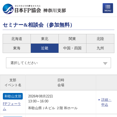
セミナー&相談会（参加無料）
北海道
東北
関東
北陸
東海
近畿
中国・四国
九州
選択してください
支部
日時
イベント名
会場
和歌山支部
2026年08月22日
詳細・
13:00～16:00
FPフォーラ
申込
和歌山県ＪA ビル ２階 和ホール
ム