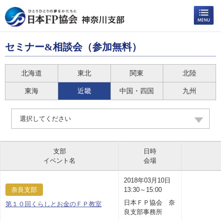
セミナー&相談会（参加無料）
北海道
東北
関東
北陸
東海
近畿
中国・四国
九州
選択してください
支部
日時
イベント名
会場
2018年03月10日
奈良支部
13:30～15:00
日本ＦＰ協会 奈
第１０回くらしとお金のＦＰ教室
良支部事務所