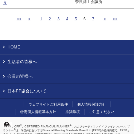
奈良商工会議所
良
<<
<
1
2
3
4
5
6
7
>
>>
HOME
生活者の皆様へ
会員の皆様へ
日本FP協会について
ウェブサイトご利用条件
個人情報保護方針
特定個人情報基本方針
推奨環境
ご注意ください
®
®
、CFP
、CERTIFIED FINANCIAL PLANNER
、およびサーティファイド ファイナンシャル プ
®
ランナー
は、米国外においてはFinancial Planning Standards Board Ltd.(FPSB)の登録商標で、FPSBと