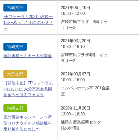
宮崎支部
2021年06月19日
10:30～12:00
FPフォーラム2021in宮崎〜
宮崎市民プラザ 4階ギャ
1st〜暮らしとお金のセミナ
ラリー2
ー
2021年03月20日
宮崎支部
10:30～16:10
宮崎市民プラザ4階 ギャ
家計再建セミナー＆相談会
ラリー2
大分支部
2021年03月07日
10:00～16:00
【開催中止】FPフォーラム
コンパルホール2F 201会議
inおおいた 大分市男女共同
室
参画うめはるフェスタ
沖縄支部
2020年11月28日
13:00～16:30
家計再建キャンペーン〜新
浦添市産業振興センター・
型コロナウイルス感染症を
結の街3階
乗り越えるために〜