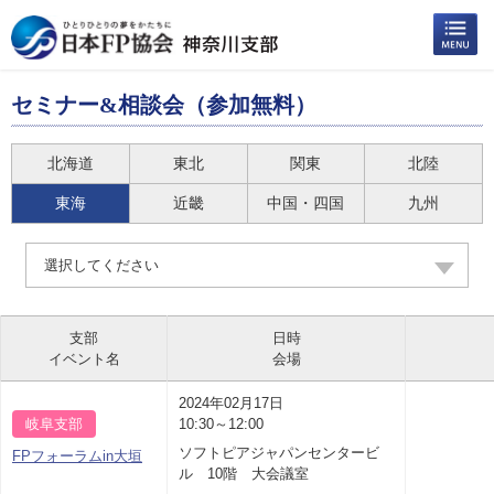
セミナー&相談会（参加無料）
北海道
東北
関東
北陸
東海
近畿
中国・四国
九州
選択してください
支部
日時
イベント名
会場
2024年02月17日
岐阜支部
10:30～12:00
ソフトピアジャパンセンタービ
FPフォーラムin大垣
ル 10階 大会議室