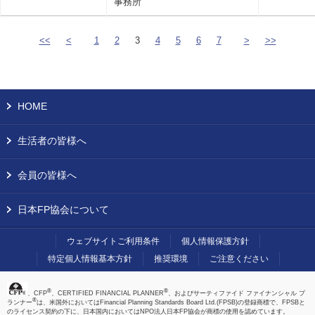
事務所
<<
<
1
2
3
4
5
6
7
>
>>
HOME
生活者の皆様へ
会員の皆様へ
日本FP協会について
ウェブサイトご利用条件
個人情報保護方針
特定個人情報基本方針
推奨環境
ご注意ください
®
®
、CFP
、CERTIFIED FINANCIAL PLANNER
、およびサーティファイド ファイナンシャル プ
®
ランナー
は、米国外においてはFinancial Planning Standards Board Ltd.(FPSB)の登録商標で、FPSBと
のライセンス契約の下に、日本国内においてはNPO法人日本FP協会が商標の使用を認めています。