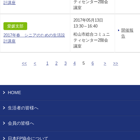
ティセンター2階会
計講座
議室
2017年05月13日
愛媛支部
13:30～16:40
開催報
松山市総合コミュニ
2017年春 シニアのための生活設
告
ティセンター2階会
計講座
議室
<<
<
1
2
3
4
5
6
>
>>
HOME
生活者の皆様へ
会員の皆様へ
日本FP協会について