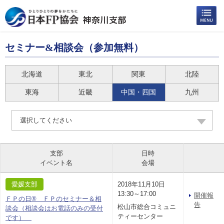
セミナー&相談会（参加無料）
北海道
東北
関東
北陸
東海
近畿
中国・四国
九州
選択してください
支部
日時
イベント名
会場
愛媛支部
2018年11月10日
13:30～17:00
開催報
ＦＰの日® ＦＰのセミナー＆相
告
松山市総合コミュニ
談会（相談会はお電話のみの受付
ティーセンター
です）