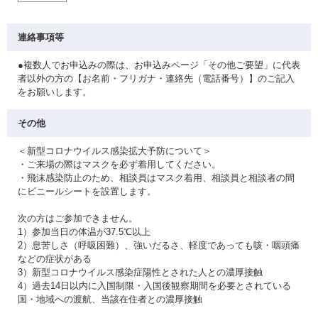
連絡事項等
●複数人でお申込みの際は、お申込みページ「その他ご要望」に代表
者以外の方の【お名前・フリガナ・連絡先（電話番号）】のご記入
をお願いします。
その他
＜新型コロナウイルス感染拡大予防について＞
・ご来場の際はマスクを必ず着用してください。
・飛沫感染防止のため、相談員はマスク着用、相談員と相談者の間
にビニールシートを設置します。
次の方はご参加できません。
1）参加当日の体温が37.5℃以上
2）息苦しさ（呼吸困難）、強いだるさ、軽度であっても咳・咽頭痛
などの症状がある
3）新型コロナウイルス感染症陽性とされた人との濃厚接触
4）過去14日以内に入国制限・入国後観察期間を必要とされている
国・地域への渡航、当該在住者との濃厚接触