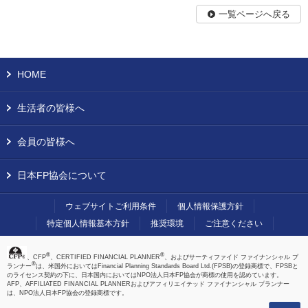
一覧ページへ戻る
HOME
生活者の皆様へ
会員の皆様へ
日本FP協会について
ウェブサイトご利用条件
個人情報保護方針
特定個人情報基本方針
推奨環境
ご注意ください
®
®
、CFP
、CERTIFIED FINANCIAL PLANNER
、およびサーティファイド ファイナンシャル プ
®
ランナー
は、米国外においてはFinancial Planning Standards Board Ltd.(FPSB)の登録商標で、FPSBと
のライセンス契約の下に、日本国内においてはNPO法人日本FP協会が商標の使用を認めています。
AFP、AFFILIATED FINANCIAL PLANNERおよびアフィリエイテッド ファイナンシャル プランナー
は、NPO法人日本FP協会の登録商標です。
上へ