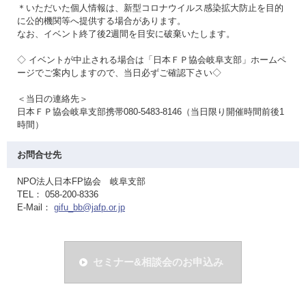
＊いただいた個人情報は、新型コロナウイルス感染拡大防止を目的
に公的機関等へ提供する場合があります。
なお、イベント終了後2週間を目安に破棄いたします。
◇ イベントが中止される場合は「日本ＦＰ協会岐阜支部」ホームペ
ージでご案内しますので、当日必ずご確認下さい◇
＜当日の連絡先＞
日本ＦＰ協会岐阜支部携帯080-5483-8146（当日限り開催時間前後1
時間）
お問合せ先
NPO法人日本FP協会 岐阜支部
TEL： 058-200-8336
E-Mail：
gifu_bb@jafp.or.jp
セミナー&相談会のお申込み