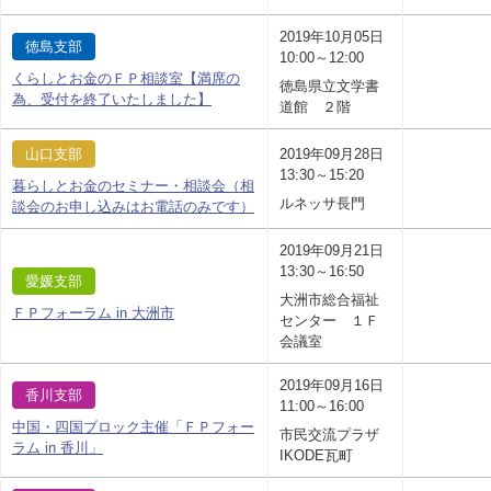
2019年10月05日
徳島支部
10:00～12:00
くらしとお金のＦＰ相談室【満席の
徳島県立文学書
為、受付を終了いたしました】
道館 ２階
山口支部
2019年09月28日
13:30～15:20
暮らしとお金のセミナー・相談会（相
ルネッサ長門
談会のお申し込みはお電話のみです）
2019年09月21日
13:30～16:50
愛媛支部
大洲市総合福祉
ＦＰフォーラム in 大洲市
センター １Ｆ
会議室
2019年09月16日
香川支部
11:00～16:00
中国・四国ブロック主催「ＦＰフォー
市民交流プラザ
ラム in 香川」
IKODE瓦町