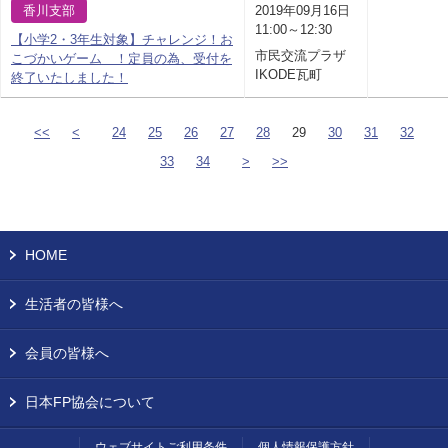
香川支部
2019年09月16日
11:00～12:30
【小学2・3年生対象】チャレンジ！お
市民交流プラザ
こづかいゲーム ！定員の為、受付を
IKODE瓦町
終了いたしました！
<<
<
24
25
26
27
28
29
30
31
32
33
34
>
>>
HOME
生活者の皆様へ
会員の皆様へ
日本FP協会について
ウェブサイトご利用条件
個人情報保護方針