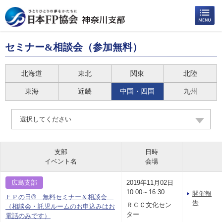
セミナー&相談会（参加無料）
北海道
東北
関東
北陸
東海
近畿
中国・四国
九州
選択してください
支部
日時
イベント名
会場
広島支部
2019年11月02日
10:00～16:30
開催報
ＦＰの日® 無料セミナー＆相談会
告
ＲＣＣ文化セン
（相談会・託児ルームのお申込みはお
ター
電話のみです）