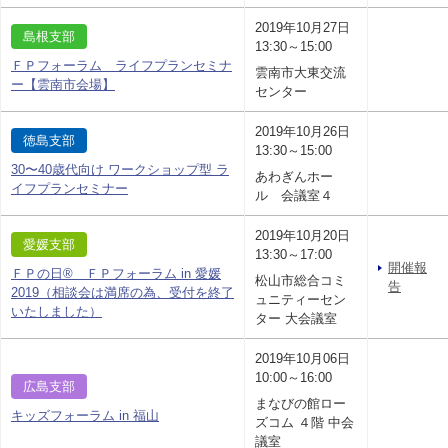
2019年10月27日
島根支部
13:30～15:00
ＦＰフォーラム ライフプランセミナ
雲南市大東交流
ー【雲南市会場】
センター
2019年10月26日
徳島支部
13:30～15:00
30〜40歳代向け ワークショップ型 ラ
あわぎんホー
イフプランセミナー
ル 会議室４
2019年10月20日
愛媛支部
13:30～17:00
開催報
ＦＰの日® ＦＰフォーラム in 愛媛
松山市総合コミ
告
2019（相談会は満席の為、受付を終了
ュニティーセン
いたしました）
ター 大会議室
2019年10月06日
10:00～16:00
広島支部
まなびの館ロー
キッズフォーラム in 福山
ズコム ４階 中会
議室