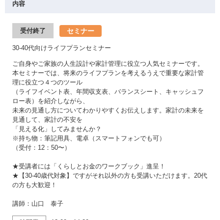
内容
セミナー
受付終了
30-40代向けライフプランセミナー
ご自身やご家族の人生設計や家計管理に役立つ人気セミナーです。
本セミナーでは、将来のライフプランを考えるうえで重要な家計管
理に役立つ４つのツール
（ライフイベント表、年間収支表、バランスシート、キャッシュフ
ロー表）を紹介しながら、
未来の見通し方についてわかりやすくお伝えします。家計の未来を
見通して、家計の不安を
「見える化」してみませんか？
※持ち物：筆記用具、電卓（スマートフォンでも可）
（受付：12：50〜）
★受講者には「くらしとお金のワークブック」進呈！
★【30-40歳代対象】ですがそれ以外の方も受講いただけます。20代
の方も大歓迎！
講師：山口 泰子