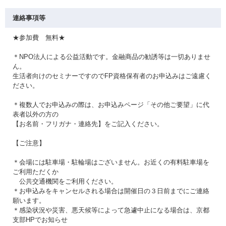
連絡事項等
★参加費 無料★
＊NPO法人による公益活動です。金融商品の勧誘等は一切ありませ
ん。
生活者向けのセミナーですのでFP資格保有者のお申込みはご遠慮く
ださい。
＊複数人でお申込みの際は、お申込みページ「その他ご要望」に代
表者以外の方の
【お名前・フリガナ・連絡先】をご記入ください。
【ご注意】
＊会場には駐車場・駐輪場はございません。お近くの有料駐車場を
ご利用ただくか
公共交通機関をご利用ください。
＊お申込みをキャンセルされる場合は開催日の３日前までにご連絡
願います。
＊感染状況や災害、悪天候等によって急遽中止になる場合は、京都
支部HPでお知らせ