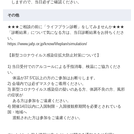
しますので、当日必ずご確認ください。
その他
★★★ご相談の前に「ライフプラン診断」をしてみませんか★★★
「診断結果」について気になる方は、当日診断結果をお持ちくださ
い。
https://www.jafp.or.jp/know/lifeplan/simulation/
【新型コロナウイルス感染症拡大防止対策について】
1) 当日受付でのアルコールによる手指消毒、検温にご協力くださ
い。
体温が37.5℃以上の方のご参加はお断りします。
2) 会場内では必ずマスクをご着用ください。
3) 新型コロナウイルス感染症の疑いのある方、体調不良の方、風邪
の症状が
ある方は参加をご遠慮ください。
4) 開催14日以内に入国制限・入国後観察期間を必要とされている
国・地域へ
渡航された方は参加をご遠慮ください。