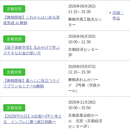
2026年09月26日
京都支部
11:15～15:30
詳細・
【舞鶴開催】これからはじめる資
申込
舞鶴市商工観光セン
産形成 in 舞鶴
ター
2026年06月20日
京都支部
10:00～11:30
【親子体験学習】京みやげで学ぶ
京都経済センター
ステキなお金の使い方
3F
2026年03月07日
京都支部
11:15～15:30
舞鶴赤れんがパー
【舞鶴開催】暮らしに役立つライ
ク 2号棟（市政ホ
フプランセミナーin舞鶴
ール）
2025年11月29日
京都支部
10:00～15:50
京都産業会館ホー
【2025FPの日】in京都〜FPと考え
ル 北室（京都経済
る インフレに勝つ家計戦略〜
センター2F）