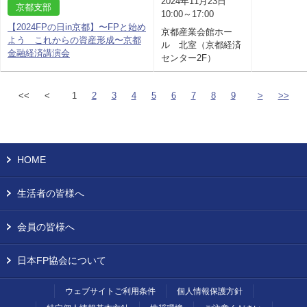
2024年11月23日
京都支部
10:00～17:00
【2024FPの日in京都】〜FPと始め
京都産業会館ホー
よう これからの資産形成〜京都
ル 北室（京都経済
金融経済講演会
センター2F）
<<
<
1
2
3
4
5
6
7
8
9
>
>>
HOME
生活者の皆様へ
会員の皆様へ
日本FP協会について
ウェブサイトご利用条件
個人情報保護方針