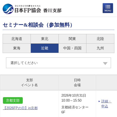
セミナー&相談会（参加無料）
北海道
東北
関東
北陸
東海
近畿
中国・四国
九州
選択してください
支部
日時
イベント名
会場
2026年10月31日
京都支部
10:00～15:50
詳細・
申込
京都経済センター
【2026FPの日】in京都
6F