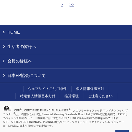
>
>>
HOME
生活者の皆様へ
会員の皆様へ
日本FP協会について
ウェブサイトご利用条件
個人情報保護方針
特定個人情報基本方針
推奨環境
ご注意ください
®
®
、CFP
、CERTIFIED FINANCIAL PLANNER
、およびサーティファイド ファイナンシャル プ
®
ランナー
は、米国外においてはFinancial Planning Standards Board Ltd.(FPSB)の登録商標で、FPSBと
のライセンス契約の下に、日本国内においてはNPO法人日本FP協会が商標の使用を認めています。
AFP、AFFILIATED FINANCIAL PLANNERおよびアフィリエイテッド ファイナンシャル プランナー
は、NPO法人日本FP協会の登録商標です。