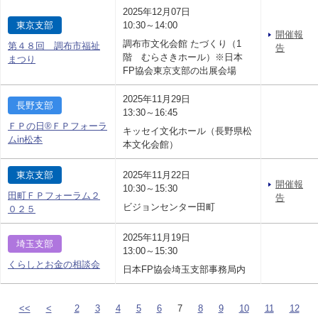
2025年12月07日
東京支部
10:30～14:00
開催報
調布市文化会館 たづくり（1
第４８回 調布市福祉
告
階 むらさきホール）※日本
まつり
FP協会東京支部の出展会場
2025年11月29日
長野支部
13:30～16:45
ＦＰの日®ＦＰフォーラ
キッセイ文化ホール（長野県松
ムin松本
本文化会館）
東京支部
2025年11月22日
開催報
10:30～15:30
田町ＦＰフォーラム２
告
ビジョンセンター田町
０２５
2025年11月19日
埼玉支部
13:00～15:30
くらしとお金の相談会
日本FP協会埼玉支部事務局内
<<
<
2
3
4
5
6
7
8
9
10
11
12