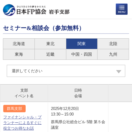
セミナー&相談会（参加無料）
北海道
東北
関東
北陸
東海
近畿
中国・四国
九州
選択してください
支部
日時
イベント名
会場
群馬支部
2025年12月20日
13:30～15:00
ファイナンシャル・プ
群馬県公社総合ビル 5階 第５会
ランナーによるすぐに
議室
役立つお得なお話